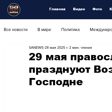
Главная
Видео
Фото
К
Все новости
В мире
Политика
Междунаро
SANEWS
28 мая 2025 г.
2 мин. чтения
Общество
Армия
Аналитика
Наука и
29 мая право
празднуют Во
Транспорт
Культура
Магия искусства
Господне
Природа - Климат
Туризм
Спорт
Фот
Афиша - Выставки - Музеи
Афиша - Театр - Оп