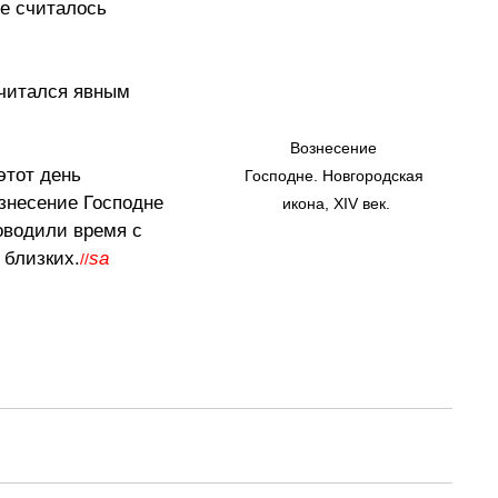
че считалось 
считался явным 
Вознесение 
этот день 
Господне. Новгородская 
знесение Господне 
икона, XIV век.
оводили время с 
 близких.
sa
//