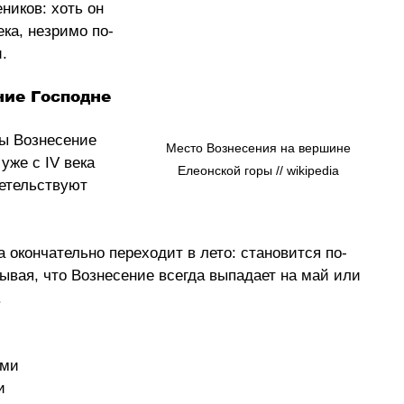
ников: хоть он 
ека, незримо по-
.
ние Господне
ры Вознесение 
Место Вознесения на вершине 
уже с IV века 
Елеонской горы // 
wikipedia
етельствуют 
а окончательно переходит в лето: становится по-
ывая, что Вознесение всегда выпадает на май или 
.
ми 
и 