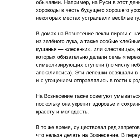
обычаями. Например, на Руси в этот ден
хороводы в честь будущего хорошего урож
некоторых местах устраивали весёлые гу
В домах на Вознесение пекли пироги с на
из зелёного лука, а также особые хлебные
кушанья — «лесенки», или «лествицы», н
которых обязательно делали семь «перек
символизирующих ступени (по числу неб
апокалипсиса). Эти лепешки освящали в 
и с угощением отправлялись в гости к ро
На Вознесение также советуют умываться
поскольку она укрепит здоровье и сохран
красоту и молодость.
В то же время, существовал ряд запретов 
что нельзя делать на Вознесение. В перв