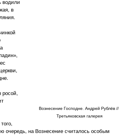
ь водили 
ая, в 
ляния.
чинкой 
 
а 
ладин», 
ес 
церкви, 
дне.
 росой, 
ит 
Вознесение Господне. Андрей Рублёв // 
Третьяковская галерея
того, 
ую очередь, на Вознесение считалось особым 