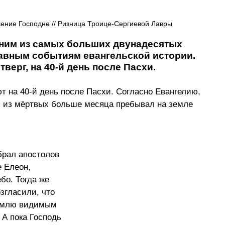
ение Господне // Ризница Троице-Сергиевой Лавры
дним из самых больших двунадесятых 
авным событиям евангельской истории. 
верг, на 40-й день после Пасхи. 
 на 40-й день после Пасхи. Согласно Евангелию, 
я из мёртвых больше месяца пребывал на земле 
брал апостолов 
 Елеон, 
бо. Тогда же 
згласили, что 
землю видимым 
А пока Господь 