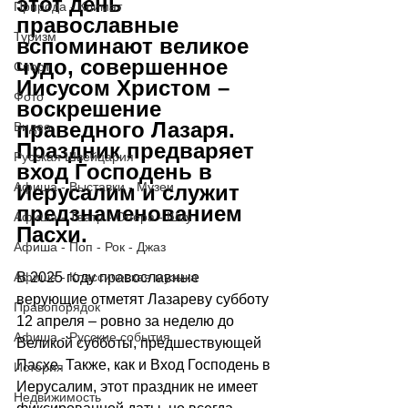
этот день 
Природа - Климат
православные 
Туризм
вспоминают великое 
чудо, совершенное 
Спорт
Иисусом Христом – 
Фото
воскрешение 
праведного Лазаря. 
Видео
Праздник предваряет 
Русская Швейцария
вход Господень в 
Афиша - Выставки - Музеи
Иерусалим и служит 
предзнаменованием 
Афиша - Театр - Опера - Шоу
Пасхи. 
Афиша - Поп - Рок - Джаз
Афиша - Классическая музыка
В 2025 году православные 
верующие отметят Лазареву субботу 
Правопорядок
12 апреля 
–
 ровно за неделю до 
Афиша - Русские события
Великой субботы, предшествующей 
Пасхе. Также, как и Вход Господень в 
История
Иерусалим, этот праздник не имеет 
Недвижимость