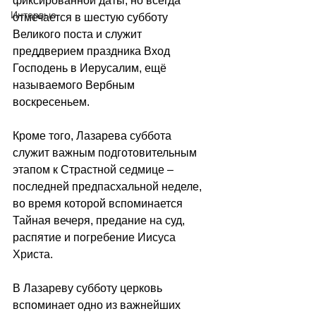
фиксированной даты, но всегда 
Интервью
отмечается в шестую субботу 
Великого поста и служит 
преддверием праздника Вход 
Господень в Иерусалим, ещё 
называемого Вербным 
воскресеньем.
Кроме того, Лазарева суббота 
служит важным подготовительным 
этапом к Страстной седмице – 
последней предпасхальной неделе, 
во время которой вспоминается 
Тайная вечеря, предание на суд, 
распятие и погребение Иисуса 
Христа.
В Лазареву субботу церковь 
вспоминает одно из важнейших 