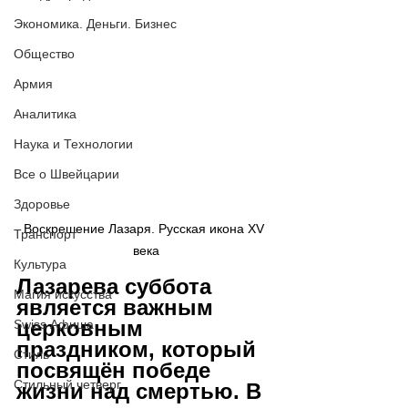
Экономика. Деньги. Бизнес
Общество
Армия
Аналитика
Наука и Технологии
Все о Швейцарии
Здоровье
Воскрешение Лазаря. Русская икона XV 
Транспорт
века
Культура
Лазарева суббота 
Магия искусства
является важным 
церковным 
Swiss Афиша
праздником, который 
Стиль
посвящён победе 
Стильный четверг
жизни над смертью. В 