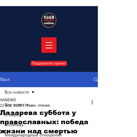
Поддержать проект
Пост
Все новости
SANEWS
Все новости
12 апр. 2025 г.
3 мин. чтения
Лазарева суббота у
В мире
православных: победа
Политика
жизни над смертью
Международные отношения