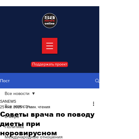
Поддержать проект
Пост
Все новости
SANEWS
Все новости
25 янв. 2025 г.
2 мин. чтения
Советы врача по поводу
В мире
диеты при
Политика
норовирусном
Международные отношения