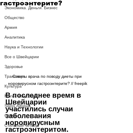
гастроэнтерите?
Экономика. Деньги. Бизнес
Общество
Армия
Аналитика
Наука и Технологии
Все о Швейцарии
Здоровье
Транспорт
Советы врача по поводу диеты при 
норовирусном гастроэнтерите? // freepik
Культура
В последнее время в 
Магия искусства
Швейцарии 
Swiss Афиша
участились случаи 
заболевания 
Стиль
норовирусным 
Стильный четверг
гастроэнтеритом. 