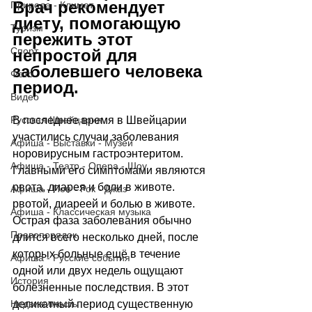
Врач рекомендует 
Природа - Климат
диету, помогающую 
Туризм
пережить этот 
Спорт
непростой для 
заболевшего человека 
Фото
период.
Видео
Русская Швейцария
В последнее время в Швейцарии 
участились случаи заболевания 
Афиша - Выставки - Музеи
норовирусным гастроэнтеритом. 
Афиша - Театр - Опера - Шоу
Главными его симптомами являются 
рвота, диарея и боли в животе.  
Афиша - Поп - Рок - Джаз
рвотой, диареей и болью в животе. 
Афиша - Классическая музыка
Острая фаза заболевания обычно 
Правопорядок
длится всего несколько дней, после 
которых больные ещё в течение 
Афиша - Русские события
одной или двух недель ощущают 
История
болезненные последствия. В этот 
Недвижимость
деликатный период существенную 