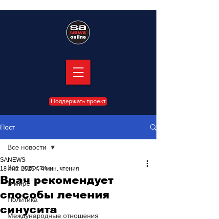
Поддержать проект
Пост
Все новости
SANEWS
Все новости
18 янв. 2025 г.
4 мин. чтения
Врач рекомендует
В мире
способы лечения
Политика
синусита
Международные отношения