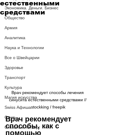
естественными
Экономика. Деньги. Бизнес
средствами
Общество
Армия
Аналитика
Наука и Технологии
Все о Швейцарии
Здоровье
Транспорт
Культура
Врач рекомендует способы лечения 
Магия искусства
синусита естественными средствами // 
stockking / freepik
Swiss Афиша
Врач рекомендует 
Стиль
способы, как с 
Стильный четверг
помощью 