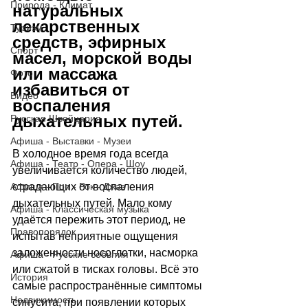
Природа - Климат
натуральных 
лекарственных 
Туризм
средств, эфирных 
Спорт
масел, морской воды 
или массажа 
Фото
избавиться от 
Видео
воспаления 
дыхательных путей.
Русская Швейцария
Афиша - Выставки - Музеи
В холодное время года всегда 
Афиша - Театр - Опера - Шоу
увеличивается количество людей, 
страдающих от воспаления 
Афиша - Поп - Рок - Джаз
дыхательных путей. Мало кому 
Афиша - Классическая музыка
удаётся пережить этот период, не 
Правопорядок
испытав неприятные ощущения 
заложенности носоглотки, насморка 
Афиша - Русские события
или сжатой в тисках головы. Всё это 
История
самые распространённые симптомы 
Недвижимость
синусита, при появлении которых 