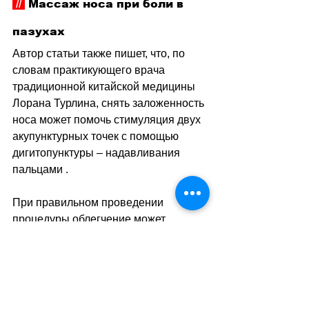
 // 
 Массаж носа при боли в 
пазухах
Автор статьи также пишет, что, по 
словам практикующего врача 
традиционной китайской медицины 
Лорана Турлина, снять заложенность 
носа может помочь стимуляция двух 
акупунктурных точек с помощью 
дигитопунктуры 
–
 надавливания 
пальцами .
При правильном проведении 
процедуры облегчение может 
наступить сразу. Врач рекомендует 
пользоваться таким массажем при 
сильных болях  в лице и черепе.
При массаже нужно стимулировать 