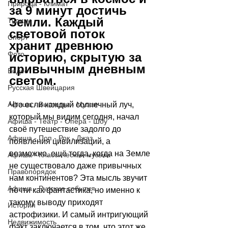
Природа - Климат
за 9 минут достичь 
Земли. Каждый 
Туризм
световой поток 
Спорт
хранит древнюю 
Фото
историю, скрытую за 
привычным дневным 
Видео
светом.
Русская Швейцария
Афиша - Выставки - Музеи
Что если каждый солнечный луч, 
который мы видим сегодня, начал 
Афиша - Театр - Опера - Шоу
своё путешествие задолго до 
Афиша - Поп - Рок - Джаз
появления цивилизаций, а 
возможно, ещё тогда, когда на Земле 
Афиша - Классическая музыка
не существовало даже привычных 
Правопорядок
нам континентов? Эта мысль звучит 
Афиша - Русские события
почти как фантастика, но именно к 
такому выводу приходят 
История
астрофизики. И самый интригующий 
Недвижимость
факт заключается в том, что этот же 