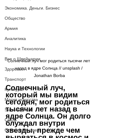
Экономика. Деньги. Бизнес
Общество
Армия
Аналитика
Наука и Технологии
Все о Швейцарии
Солнечный луч мог родиться тысячи лет 
назад в ядре Солнца // 
unsplash / 
Здоровье
Jonathan Borba
Транспорт
Солнечный луч, 
Культура
который мы видим 
Магия искусства
сегодня, мог родиться 
тысячи лет назад в 
Swiss Афиша
ядре Солнца. Он долго 
Стиль
блуждал внутри 
звезды, прежде чем 
Стильный четверг
вырваться в космос и 