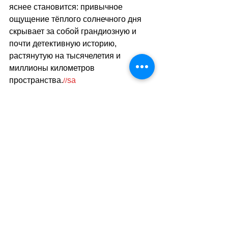
яснее становится: привычное 
ощущение тёплого солнечного дня 
скрывает за собой грандиозную и 
почти детективную историю, 
растянутую на тысячелетия и 
миллионы километров 
пространства.
sa
//
(
ар
)
Теги:
наука
технологии
в мире
Наука и Технологии
Смотреть все
Похожие посты