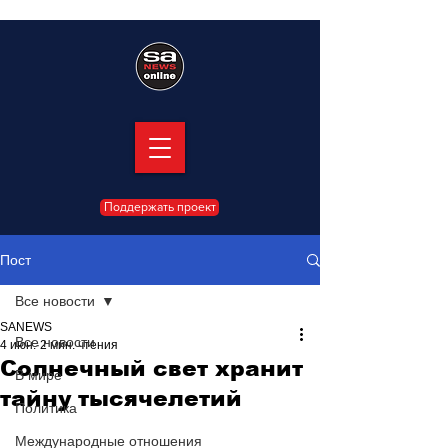
Поддержать проект
Пост
Все новости
SANEWS
Все новости
4 июн.
2 мин. чтения
Солнечный свет хранит
В мире
тайну тысячелетий
Политика
Международные отношения