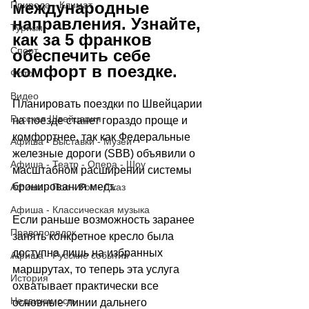
международные 
Природа - Климат
направления. Узнайте, 
Туризм
как за 5 франков 
Спорт
обеспечить себе 
комфорт в поездке.
Фото
Видео
Планировать поездки по Швейцарии 
Русская Швейцария
на поезде станет гораздо проще и 
комфортнее, так как Федеральные 
Афиша - Выставки - Музеи
железные дороги (SBB) объявили о 
Афиша - Театр - Опера - Шоу
масштабном расширении системы 
бронирования мест. 
Афиша - Поп - Рок - Джаз
Афиша - Классическая музыка
Если раньше возможность заранее 
Правопорядок
занять конкретное кресло была 
доступна лишь на избранных 
Афиша - Русские события
маршрутах, то теперь эта услуга 
История
охватывает практически все 
Недвижимость
основные линии дальнего 