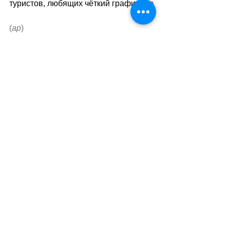
туристов, любящих чёткий график.
sa
//
(
ар
)
Теги:
новости швейцарии
экономика
транспорт
поезда
Транспорт
Смотреть все
Похожие посты