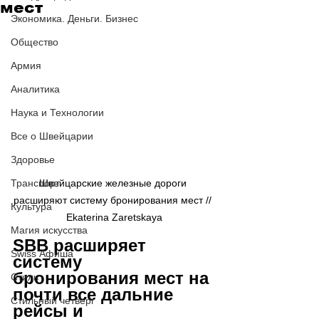
мест
Экономика. Деньги. Бизнес
Общество
Армия
Аналитика
Наука и Технологии
Все о Швейцарии
Здоровье
Транспорт
Швейцарские железные дороги 
расширяют систему бронирования мест // 
Культура
Ekaterina Zaretskaya
Магия искусства
SBB расширяет 
Swiss Афиша
систему 
бронирования мест на 
Стиль
почти все дальние 
Стильный четверг
рейсы и 