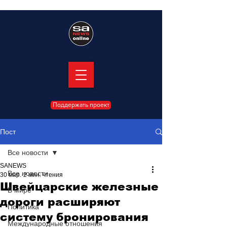
Поддержать проект
Пост
Все новости
SANEWS
Все новости
30 мар.
2 мин. чтения
Швейцарские железные
В мире
дороги расширяют
Политика
систему бронирования
Международные отношения