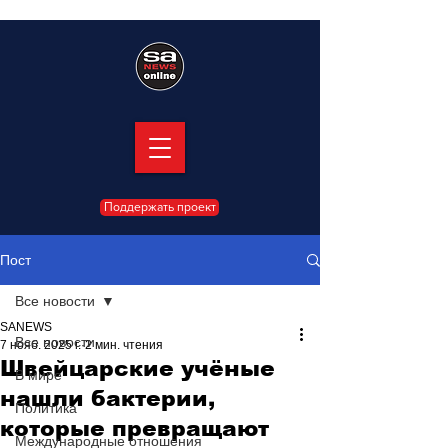
Поддержать проект
Пост
Все новости
SANEWS
Все новости
7 нояб. 2025 г.
2 мин. чтения
Швейцарские учёные
В мире
нашли бактерии,
Политика
которые превращают
Международные отношения