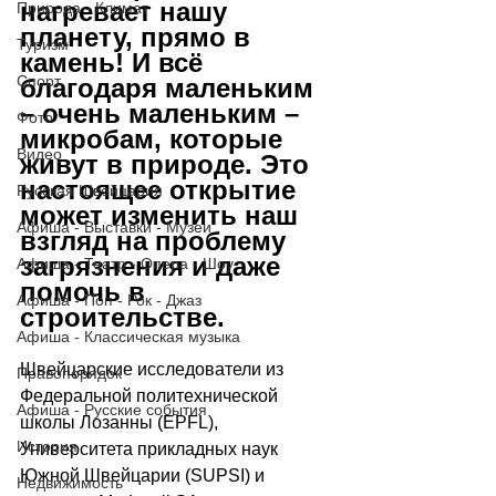
нагревает нашу 
Природа - Климат
планету, прямо в 
Туризм
камень! И всё 
Спорт
благодаря маленьким 
–
 очень маленьким 
–
Фото
микробам, которые 
Видео
живут в природе. Это 
настоящее открытие 
Русская Швейцария
может изменить наш 
Афиша - Выставки - Музеи
взгляд на проблему 
загрязнения и даже 
Афиша - Театр - Опера - Шоу
помочь в 
Афиша - Поп - Рок - Джаз
строительстве.
Афиша - Классическая музыка
Швейцарские исследователи из 
Правопорядок
Федеральной политехнической 
Афиша - Русские события
школы Лозанны (EPFL), 
История
Университета прикладных наук 
Южной Швейцарии (SUPSI) и 
Недвижимость