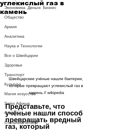
углекислый газ в
Экономика. Деньги. Бизнес
камень
Общество
Армия
Аналитика
Наука и Технологии
Все о Швейцарии
Здоровье
Транспорт
Швейцарские учёные нашли бактерии, 
Культура
которые превращают углекислый газ в 
камень // wikipedia
Магия искусства
Swiss Афиша
Представьте, что 
учёные нашли способ 
Стиль
превращать вредный 
Стильный четверг
газ, который 