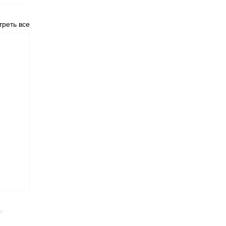
реть все
я