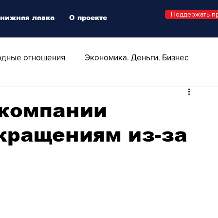
Поддержать п
нижная лавка
О проекте
дные отношения
Экономика. Деньги. Бизнес
 Технологии
Все о Швейцарии
Здоровье
компании
окращениям из-за
Swiss Афиша
Стиль
Стильный четверг
о
Видео
Русская Швейцария
ера - Шоу
Афиша - Поп - Рок - Джаз