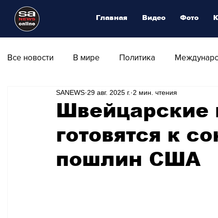
Главная
Видео
Фото
К
Все новости
В мире
Политика
Междунаро
SANEWS
29 авг. 2025 г.
2 мин. чтения
Общество
Армия
Аналитика
Наука и
Швейцарские 
готовятся к с
Транспорт
Культура
Магия искусства
пошлин США
Природа - Климат
Туризм
Спорт
Фот
Афиша - Выставки - Музеи
Афиша - Театр - Оп