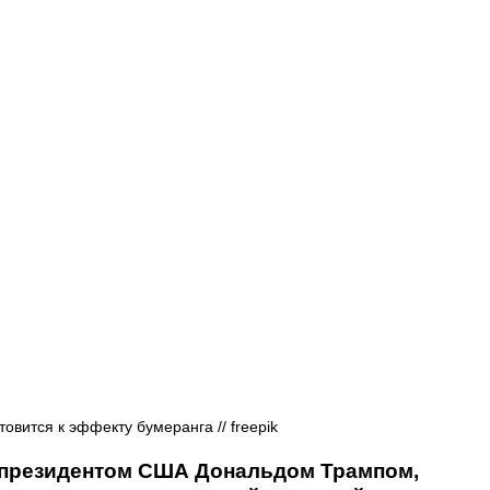
Афиша - Русские события
История
овится к эффекту бумеранга // freepik
президентом США Дональдом Трампом, 