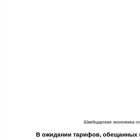
Афиша - Классическая музыка
Правопорядок
Недвижимость
Швейцарская экономика гот
В ожидании тарифов, обещанных 