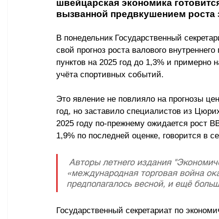
швейцарская экономика готовится
вызванной предвкушением роста 
В понедельник Государственный секретар
свой прогноз роста валового внутреннего
пунктов на 2025 год до 1,3% и примерно н
учёта спортивных событий.
Это явление не повлияло на прогнозы це
год, но заставило специалистов из Цюрих
2025 году по-прежнему ожидается рост ВВП
1,9% по последней оценке, говорится в с
 Авторы летнего издания "Экономических прогнозов KOF"объяснили, что 
«международная торговая война ока
предполагалось весной, и ещё боль
Государственный секретариат по эконом