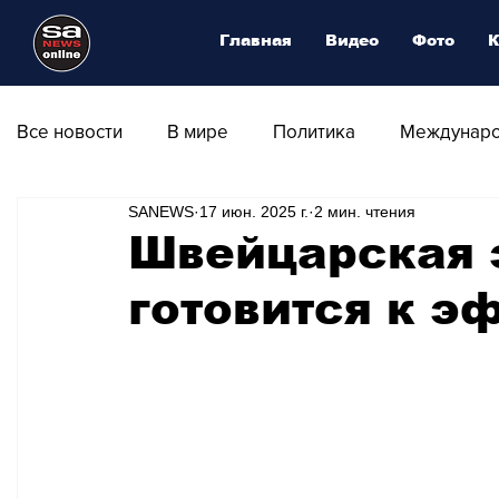
Главная
Видео
Фото
К
Все новости
В мире
Политика
Междунаро
SANEWS
17 июн. 2025 г.
2 мин. чтения
Общество
Армия
Аналитика
Наука и
Швейцарская 
готовится к э
Транспорт
Культура
Магия искусства
Природа - Климат
Туризм
Спорт
Фот
Афиша - Выставки - Музеи
Афиша - Театр - Оп