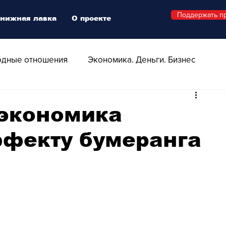
Поддержать п
нижная лавка
О проекте
дные отношения
Экономика. Деньги. Бизнес
 Технологии
Все о Швейцарии
Здоровье
экономика
ффекту бумеранга
Swiss Афиша
Стиль
Стильный четверг
о
Видео
Русская Швейцария
ера - Шоу
Афиша - Поп - Рок - Джаз