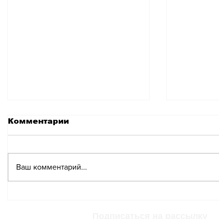
Комментарии
Ваш комментарий...
Больницы намерены
SwissPa
оспорить снижение
решение
тарифов на
повыше
Подписаться на рассылку