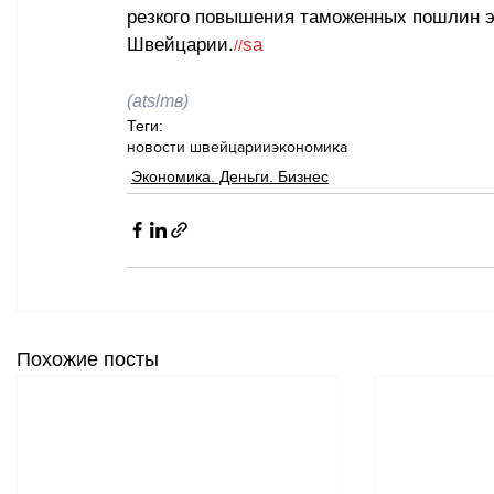
резкого повышения таможенных пошлин э
Швейцарии.
sa
//
(ats
/
тв)
Теги:
новости швейцарии
экономика
Экономика. Деньги. Бизнес
Похожие посты