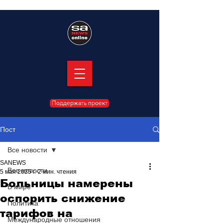
Поддержать проект
Пост
Все новости
SANEWS
Все новости
5 мая 2025 г.
2 мин. чтения
Больницы намерены
В мире
оспорить снижение
Политика
тарифов на
Международные отношения