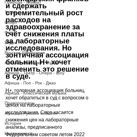
Природа - Климат
и сдержать 
стремительный рост 
Туризм
расходов на 
Спорт
здравоохранение за 
счёт снижения платы 
Фото
за лабораторные 
Видео
исследования. Но 
Русская Швейцария
зонтичная ассоциация 
больниц H+ хочет 
Афиша - Выставки - Музеи
отменить это решение 
Афиша - Театр - Опера - Шоу
в суде. 
Афиша - Поп - Рок - Джаз
H+, головная ассоциация больниц, 
Афиша - Классическая музыка
хочет обратиться в суд с вопросом о 
Правопорядок
ценах на лабораторные 
исследования. Спор касается 
Афиша - Русские события
снижения цен на лабораторные 
История
анализы, предписанного 
Недвижимость
Федеральным советом летом 2022 