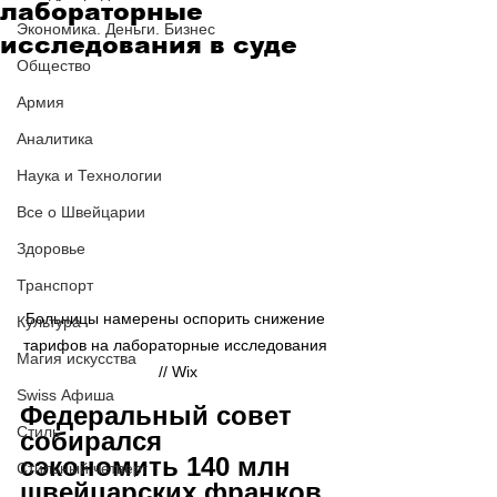
лабораторные
Экономика. Деньги. Бизнес
исследования в суде
Общество
Армия
Аналитика
Наука и Технологии
Все о Швейцарии
Здоровье
Транспорт
Больницы намерены оспорить снижение 
Культура
тарифов на лабораторные исследования 
Магия искусства
// Wix
Swiss Афиша
Федеральный совет 
Стиль
собирался 
сэкономить 140 млн 
Стильный четверг
швейцарских франков 