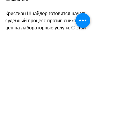
Кристиан Шнайдер готовится начать 
судебный процесс против снижения 
цен на лабораторные услуги. С этой 
целью его больница взимает плату за 
лабораторные анализы на основе 
старых цен, чтобы заставить 
медицинскую страховку отказаться 
от расчёта, который затем можно 
будет оспорить в суде.
Первая попытка Кристиана 
Шнайдера не увенчалась успехом: 
по словам директора больницы, 
анализы, выставленные в цифровом 
виде бернской страховой компании 
Visana на основе старой шкалы цен, 
были оплачены без споров. 
//SA