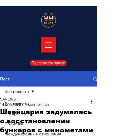
Поддержать проект
Пост
Все новости
SANEWS
Все новости
14 мая 2025 г.
1 мин. чтения
Швейцария задумалась
В мире
о восстановлении
Политика
бункеров с минометами
Международные отношения