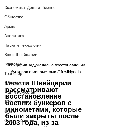
Экономика. Деньги. Бизнес
Общество
Армия
Аналитика
Наука и Технологии
Все о Швейцарии
Здоровье
Швейцария задумалась о восстановлении 
бункеров с минометами // fr.wikipedia
Транспорт
Власти Швейцарии 
Культура
рассматривают 
Магия искусства
восстановление 
боевых бункеров с 
Swiss Афиша
минометами, которые 
Стиль
были закрыты после 
Стильный четверг
2003 года, из-за 