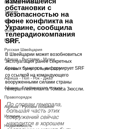
изменившейся 
Природа - Климат
обстановки с 
Туризм
безопасностью на 
фоне конфликта на 
Спорт
Украине, сообщила 
Фото
телерадиокомпания 
SRF.
Видео
Русская Швейцария
В Швейцарии может возобновиться 
Афиша - Выставки - Музеи
эксплуатация ранее секретных 
боевых бункеров, информирует SRF 
Афиша - Театр - Опера - Шоу
со ссылкой на командующего 
Афиша - Поп - Рок - Джаз
вооруженными силами страны 
Афиша - Классическая музыка
генерал-лейтенанта Томаса Зюссли. 
Правопорядок
По словам генерала, 
Афиша - Русские события
большая часть этих 
сооружений сейчас 
История
находится в хорошем 
Недвижимость