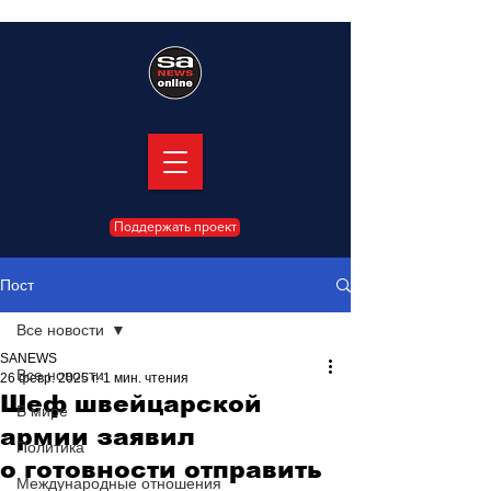
Поддержать проект
Пост
Все новости
SANEWS
Все новости
26 февр. 2025 г.
1 мин. чтения
Шеф швейцарской
В мире
армии заявил
Политика
о готовности отправить
Международные отношения