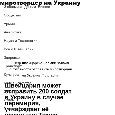
миротворцев на Украину
Экономика. Деньги. Бизнес
Общество
Армия
Аналитика
Наука и Технологии
Все о Швейцарии
Здоровье
Шеф швейцарской армии заявил 
Транспорт
о готовности отправить миротворцев 
Культура
на Украину // vtg.admin
Магия искусства
Швейцария может 
отправить 200 солдат 
Swiss Афиша
в Украину в случае 
Стиль
перемирия, 
утверждает её 
Стильный четверг
начальник Томас 