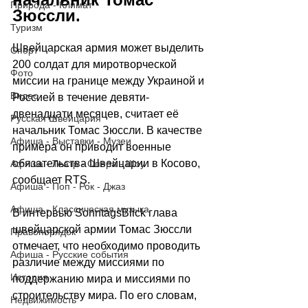
Природа - Климат
Зюссли.
Туризм
Швейцарская армия может выделить 
Спорт
200 солдат для миротворческой 
Фото
миссии на границе между Украиной и 
Видео
Россией в течение девяти-
двенадцати месяцев, считает её 
Русская Швейцария
начальник Томас Зюссли. В качестве 
Афиша - Выставки - Музеи
примера он приводит военные 
обязательства Швейцарии в Косово, 
Афиша - Театр - Опера - Шоу
сообщает RTS.
Афиша - Поп - Рок - Джаз
Афиша - Классическая музыка
В интервью SonntagsBlick глава 
швейцарской армии Томас Зюссли 
Правопорядок
отмечает, что необходимо проводить 
Афиша - Русские события
различие между миссиями по 
История
поддержанию мира и миссиями по 
строительству мира. По его словам, 
Недвижимость