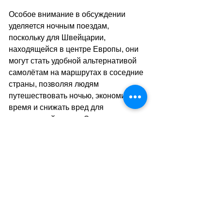
Особое внимание в обсуждении 
уделяется ночным поездам, 
поскольку для Швейцарии, 
находящейся в центре Европы, они 
могут стать удобной альтернативой 
самолётам на маршрутах в соседние 
страны, позволяя людям 
путешествовать ночью, экономить 
время и снижать вред для 
окружающей среды. Экологическая 
организация Active-traffic, опираясь 
на результаты опроса, планирует 
весной 2026 года выступить с 
народной инициативой о введении 
налога на авиабилеты, что может 
вынести этот вопрос на 
общенациональное голосование.
sa
//