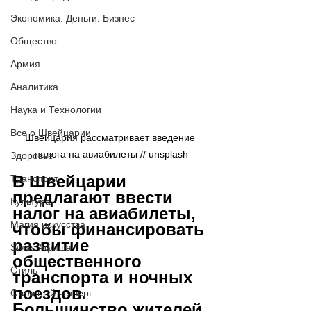
Экономика. Деньги. Бизнес
Общество
Армия
Аналитика
Наука и Технологии
Все о Швейцарии
Швейцария рассматривает введение 
налога на авиабилеты // 
unsplash
Здоровье
В Швейцарии 
Транспорт
предлагают ввести 
Культура
налог на авиабилеты, 
Магия искусства
чтобы финансировать 
развитие 
Swiss Афиша
общественного 
Стиль
транспорта и ночных 
поездов. 
Стильный четверг
Большинство жителей 