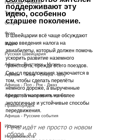
Природа - Климат
поддерживают эту 
идею, особенно 
Туризм
старшее поколение. 
Спорт
Фото
В Швейцарии всё чаще обсуждают 
идею введения налога на 
Видео
авиабилеты, который должен помочь 
Русская Швейцария
ускорить развитие наземного 
Афиша - Выставки - Музеи
транспорта, прежде всего поездов. 
Смысл предложения заключается в 
Афиша - Театр - Опера - Шоу
том, чтобы сделать перелёты 
Афиша - Поп - Рок - Джаз
немного дороже, а вырученные 
Афиша - Классическая музыка
средства направить на более 
экологичные и устойчивые способы 
Правопорядок
передвижения. 
Афиша - Русские события
Речь идёт не просто о новом 
История
сборе, а о 
Недвижимость