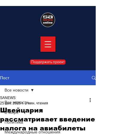
Поддержать проект
Пост
Все новости
SANEWS
Все новости
25 дек. 2025 г.
2 мин. чтения
Швейцария
В мире
рассматривает введение
Политика
налога на авиабилеты
Международные отношения