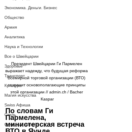
Экономика. Деньги. Бизнес
Общество
Армия
Аналитика
Наука и Технологии
Все о Швейцарии
Президент Швейцарии Ги Пармелен 
Здоровье
выражает надежду, что будущая реформа 
Транспорт
Всемирной торговой организации (ВТО) 
сохранит основополагающие принципы 
Культура
этой организации 
// admin.ch / Bacher 
Магия искусства
Kaspar
Swiss Афиша
По словам Ги 
Стиль
Пармелена, 
министерская встреча 
Стильный четверг
ВТО в Яунде, 