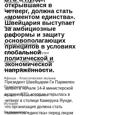
Природа - Климат
открывшаяся в 
четверг, должна стать 
Туризм
«моментом единства». 
Спорт
Швейцария выступает 
за амбициозные 
Фото
реформы и защиту 
Видео
основополагающих 
Русская Швейцария
принципов в условиях 
глобальной 
Афиша - Выставки - Музеи
политической и 
Афиша - Театр - Опера - Шоу
экономической 
напряжённости.
Афиша - Поп - Рок - Джаз
Афиша - Классическая музыка
Президент Швейцарии Ги Пармелен 
Правопорядок
заявил в начале 14-й министерской 
встречи ВТО, которая открылась в 
Афиша - Русские события
четверг в столице Камеруна Яунде, 
История
что организация должна стать 
Недвижимость
«моментом единства» перед лицом 