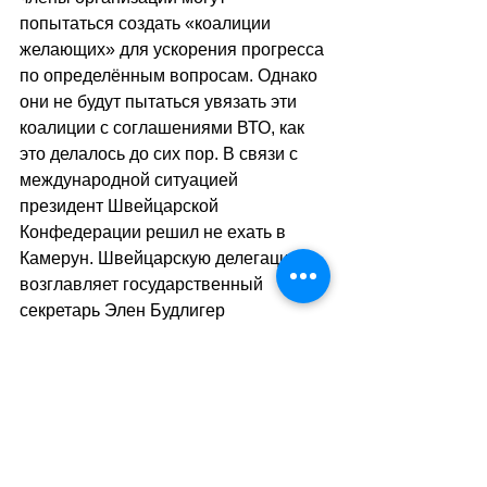
попытаться создать «коалиции 
желающих» для ускорения прогресса 
по определённым вопросам. Однако 
они не будут пытаться увязать эти 
коалиции с соглашениями ВТО, как 
это делалось до сих пор. В связи с 
международной ситуацией 
президент Швейцарской 
Конфедерации решил не ехать в 
Камерун. Швейцарскую делегацию 
возглавляет государственный 
секретарь Элен Будлигер 
Артиеда.
sa
//
(ats/мг)
Теги:
новости швейцарии
экономика
геополитика
сша
ес
вто
Экономика. Деньги. Бизнес