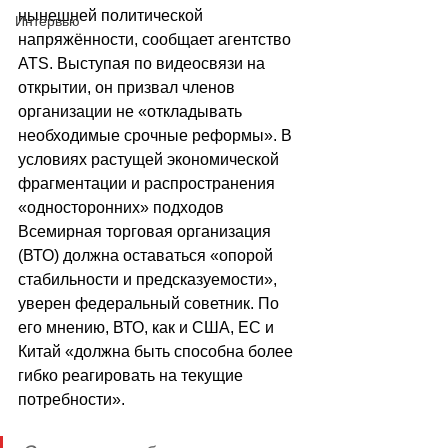
нынешней политической 
Интервью
напряжённости, сообщает агентство 
АТS. Выступая по видеосвязи на 
открытии, он призвал членов 
организации не «откладывать 
необходимые срочные реформы». В 
условиях растущей экономической 
фрагментации и распространения 
«односторонних» подходов 
Всемирная торговая организация 
(ВТО) должна оставаться «опорой 
стабильности и предсказуемости», 
уверен федеральный советник. По 
его мнению, ВТО, как и США, ЕС и 
Китай «должна быть способна более 
гибко реагировать на текущие 
потребности».