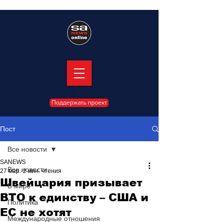
Поддержать проект
Пост
Все новости
SANEWS
Все новости
27 мар.
2 мин. чтения
Швейцария призывает
В мире
ВТО к единству – США и
Политика
ЕС не хотят
Международные отношения