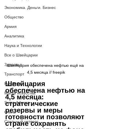
Экономика. Деньги. Бизнес
Общество
Армия
Аналитика
Наука и Технологии
Все о Швейцарии
Здоровье
Швейцария обеспечена нефтью ещё на 
4,5 месяца // 
freepik
Транспорт
Швейцария 
Культура
обеспечена нефтью на 
Магия искусства
4,5 месяца: 
стратегические 
Swiss Афиша
резервы и меры 
Стиль
готовности позволяют 
Стильный четверг
стране сохранять 