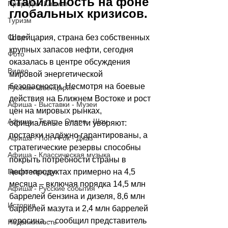
стабильность на фоне 
Природа - Климат
глобальных кризисов.
Туризм
Спорт
Швейцария, страна без собственных 
крупных запасов нефти, сегодня 
Фото
оказалась в центре обсуждения 
Видео
мировой энергетической 
безопасности. Несмотря на боевые 
Русская Швейцария
действия на Ближнем Востоке и рост 
Афиша - Выставки - Музеи
цен на мировых рынках, 
Афиша - Театр - Опера - Шоу
официальные власти уверяют: 
поставки надёжно гарантированы, а 
Афиша - Поп - Рок - Джаз
стратегические резервы способны 
Афиша - Классическая музыка
покрыть потребности страны в 
Правопорядок
нефтепродуктах примерно на 4,5 
месяца 
–
 включая порядка 14,5 млн 
Афиша - Русские события
баррелей бензина и дизеля, 8,6 млн 
История
баррелей мазута и 2,4 млн баррелей 
керосина, 
–
 сообщил представитель 
Недвижимость