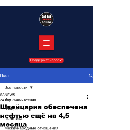
Поддержать проект
Пост
Все новости
SANEWS
Все новости
24 мар.
2 мин. чтения
Швейцария обеспечена
В мире
нефтью ещё на 4,5
Политика
месяца
Международные отношения