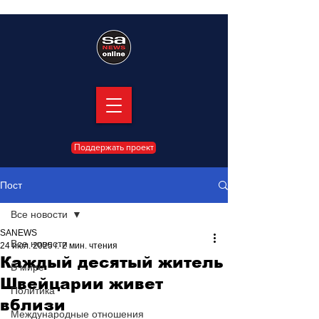
Поддержать проект
Пост
Все новости
SANEWS
Все новости
24 июл. 2025 г.
2 мин. чтения
Каждый десятый житель
В мире
Швейцарии живет
Политика
вблизи
Международные отношения