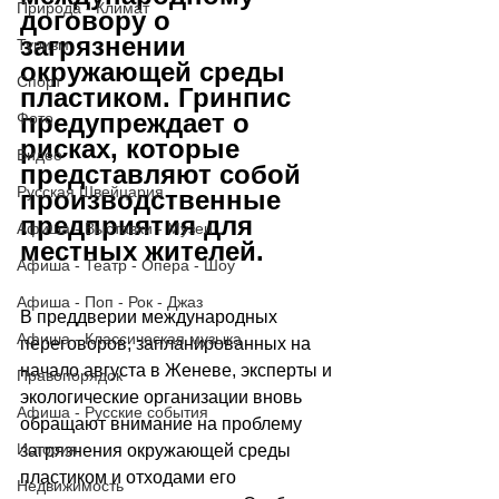
Природа - Климат
договору о 
загрязнении 
Туризм
окружающей среды 
Спорт
пластиком. Гринпис 
предупреждает о 
Фото
рисках, которые 
Видео
представляют собой 
Русская Швейцария
производственные 
предприятия для 
Афиша - Выставки - Музеи
местных жителей.
Афиша - Театр - Опера - Шоу
Афиша - Поп - Рок - Джаз
В преддверии международных 
Афиша - Классическая музыка
переговоров, запланированных на 
начало августа в Женеве, эксперты и 
Правопорядок
экологические организации вновь 
Афиша - Русские события
обращают внимание на проблему 
История
загрязнения окружающей среды 
пластиком и отходами его 
Недвижимость