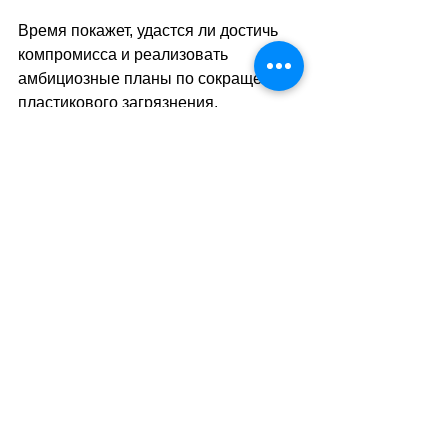
Время покажет, удастся ли достичь 
компромисса и реализовать 
амбициозные планы по сокращению 
пластикового загрязнения. 
Экологические организации 
надеются на принятие обязательных 
мер для снижения производства 
пластика и защиты уязвимых 
районов от вредного воздействия 
химикатов.
sa
//
(
тв
)
Теги:
новости швейцарии
общество
экология
Общество