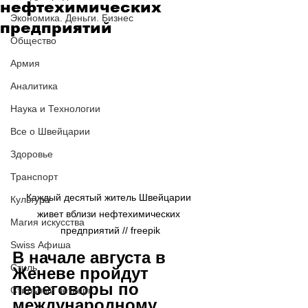
нефтехимических
Экономика. Деньги. Бизнес
предприятий
Общество
Армия
Аналитика
Наука и Технологии
Все о Швейцарии
Здоровье
Транспорт
Каждый десятый житель Швейцарии 
Культура
живет вблизи нефтехимических 
Магия искусства
предприятий // freepik
Swiss Афиша
В начале августа в 
Стиль
Женеве пройдут 
переговоры по 
Стильный четверг
международному 