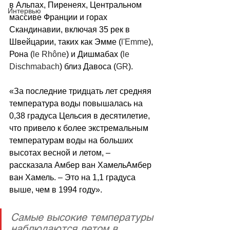
в Альпах, Пиренеях, Центральном 
Интервью
массиве Франции и горах 
Скандинавии, включая 35 рек в 
Швейцарии, таких как Эмме (
l'Emme
), 
Рона (
le Rhône
) и Дишмабах (
le 
Dischmabach
) близ Давоса (
GR
).
«За последние тридцать лет средняя 
температура воды повышалась на 
0,38 градуса Цельсия в десятилетие, 
что привело к более экстремальным 
температурам воды на больших 
высотах весной и летом, – 
рассказала Амбер ван ХамельАмбер 
ван Хамель. – Это на 1,1 градуса 
выше, чем в 1994 году».
Самые высокие температуры 
наблюдаются летом в 