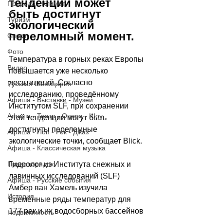
тенденции может 
Природа - Климат
быть достигнут 
Туризм
экологический 
переломный момент.
Спорт
Фото
Температура в горных реках Европы 
Видео
повышается уже несколько 
десятилетий. Согласно 
Русская Швейцария
исследованию, проведённому 
Афиша - Выставки - Музеи
Институтом SLF, при сохранении 
Афиша - Театр - Опера - Шоу
этой тенденции могут быть 
достигнуты переломные 
Афиша - Поп - Рок - Джаз
экологические точки, сообщает 
Blick
.
Афиша - Классическая музыка
Гидролог из Института снежных и 
Правопорядок
лавинных исследований (SLF) 
Афиша - Русские события
Амбер ван Хамель изучила 
История
временные ряды температур для 
177 рек и их водосборных бассейнов 
Недвижимость