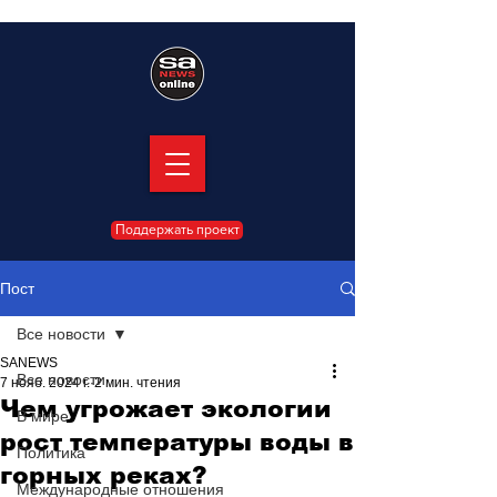
Поддержать проект
Пост
Все новости
SANEWS
Все новости
7 нояб. 2024 г.
2 мин. чтения
Чем угрожает экологии
В мире
рост температуры воды в
Политика
горных реках?
Международные отношения