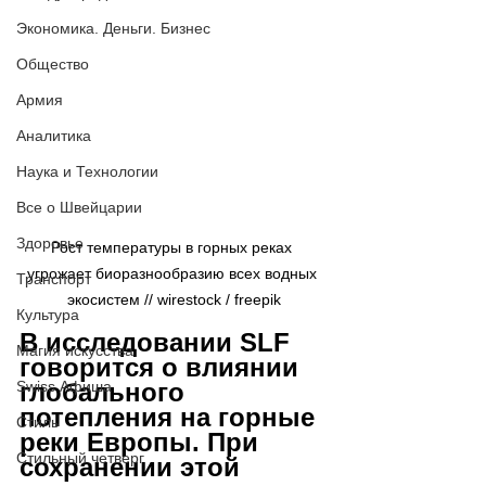
Экономика. Деньги. Бизнес
Общество
Армия
Аналитика
Наука и Технологии
Все о Швейцарии
Здоровье
Рост температуры в горных реках 
угрожает биоразнообразию всех водных 
Транспорт
экосистем // wirestock / freepik
Культура
В исследовании SLF 
Магия искусства
говорится о влиянии 
глобального 
Swiss Афиша
потепления на горные 
Стиль
реки Европы. При 
Стильный четверг
сохранении этой 