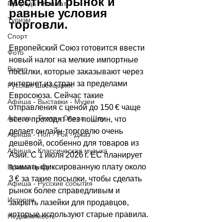
местный рынок и 
Природа - Климат
равные условия 
Туризм
торговли.
Спорт
Европейский Союз готовится ввести 
Фото
новый налог на мелкие импортные 
Видео
посылки, которые заказывают через 
интернет из стран за пределами 
Русская Швейцария
Евросоюза. Сейчас такие 
Афиша - Выставки - Музеи
отправления с ценой до 150 € чаще 
Афиша - Театр - Опера - Шоу
всего проходят без пошлин, что 
делает онлайн‑торговлю очень 
Афиша - Поп - Рок - Джаз
дешёвой, особенно для товаров из 
Афиша - Классическая музыка
Азии. С 1 июля 2026 г. ЕС планирует 
взимать фиксированную плату около 
Правопорядок
3 € за такие посылки, чтобы сделать 
Афиша - Русские события
рынок более справедливым и 
История
закрыть лазейки для продавцов, 
которые используют старые правила.
Недвижимость