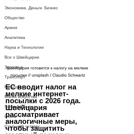
Экономика. Деньги. Бизнес
Общество
Армия
Аналитика
Наука и Технологии
Все о Швейцарии
Здоровье
Швейцария готовится к налогу на мелкие 
посылки // 
unsplash / 
Claudio Schwartz
Транспорт
ЕС вводит налог на 
Культура
мелкие интернет-
Магия искусства
посылки с 2026 года. 
Швейцария 
Swiss Афиша
рассматривает 
Стиль
аналогичные меры, 
Стильный четверг
чтобы защитить 