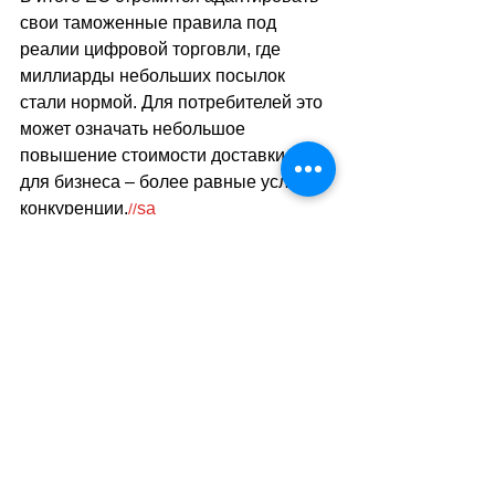
свои таможенные правила под 
реалии цифровой торговли, где 
миллиарды небольших посылок 
стали нормой. Для потребителей это 
может означать небольшое 
повышение стоимости доставки, а 
для бизнеса 
–
 более равные условия 
конкуренции.
sa
//
(
ез
)
Теги:
новости швейцарии
экономика
налог
почта
Экономика. Деньги. Бизнес