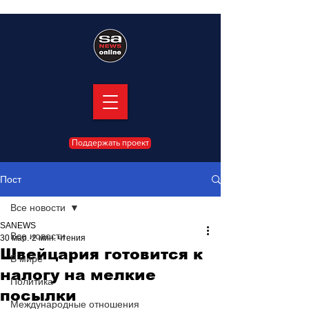
Поддержать проект
Пост
Все новости
SANEWS
Все новости
30 мар.
2 мин. чтения
Швейцария готовится к
В мире
налогу на мелкие
Политика
посылки
Международные отношения