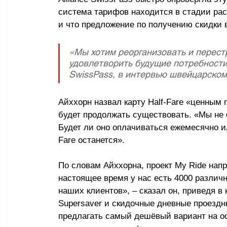
система тарифов находится в стадии расс
и что предложение по получению скидки в
«Мы хотим реорганизовать и перест
удовлетворить будущие потребности 
SwissPass, в интервью швейцарско
Айххорн назвал карту Half-Fare «ценным 
будет продолжать существовать. «Мы не 
Будет ли оно оплачиваться ежемесячно или
Fare останется».
По словам Айххорна, проект My Ride нап
настоящее время у нас есть 4000 различ
наших клиентов», – сказал он, приведя в 
Supersaver и скидочные дневные проездн
предлагать самый дешёвый вариант на о