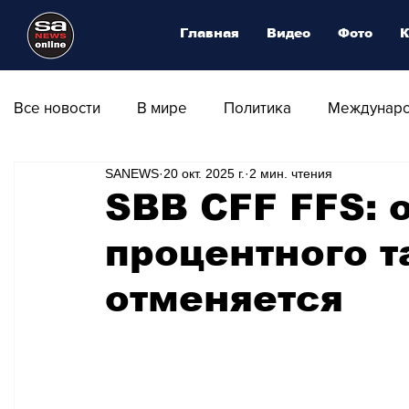
Главная
Видео
Фото
К
Все новости
В мире
Политика
Междунаро
SANEWS
20 окт. 2025 г.
2 мин. чтения
Общество
Армия
Аналитика
Наука и
SBB CFF FFS: 
процентного 
Транспорт
Культура
Магия искусства
отменяется
Природа - Климат
Туризм
Спорт
Фот
Афиша - Выставки - Музеи
Афиша - Театр - Оп