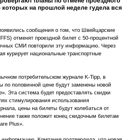
ровергают планы по отмене проездного 
о которых на прошлой неделе гудела вся 
появились сообщения о том, что Швейцарские 
FS) отменят проездной билет с 50-процентной 
зычных СМИ повторили эту информацию. Через 
орая курирует национальные транспортные 
зычном потребительском журнале K-Tipp, в 
ты по половинной цене будут заменены новой 
». Эта система будет предоставлять скидки 
лях стимулирования использования 
рнала, цены на билеты будут колебаться от 
нение также положит конец скидочным билетам 
are Plus».
ту информацию. Компания подтвердила, что новая 