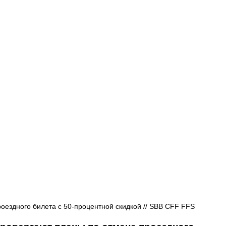
Афиша - Русские события
История
ездного билета с 50-процентной скидкой // SBB CFF FFS 