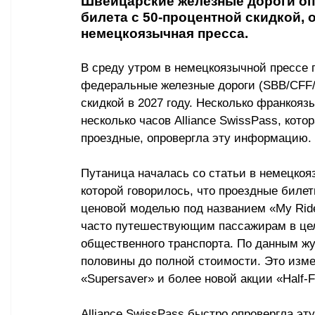
Швейцарские железные дороги оп
билета с 50-процентной скидкой, 
немецкоязычная пресса.
В среду утром в немецкоязычной прессе 
федеральные железные дороги (SBB/CFF/F
скидкой в 2027 году. Несколько франкоя
несколько часов Alliance SwissPass, кот
проездные, опровергла эту информацию.
Путаница началась со статьи в немецкоя
которой говорилось, что проездные биле
ценовой моделью под названием «My Ride
часто путешествующим пассажирам в це
общественного транспорта. По данным жу
половины до полной стоимости. Это изме
«Supersaver» и более новой акции «Half-F
Alliance SwissPass быстро опровергла э