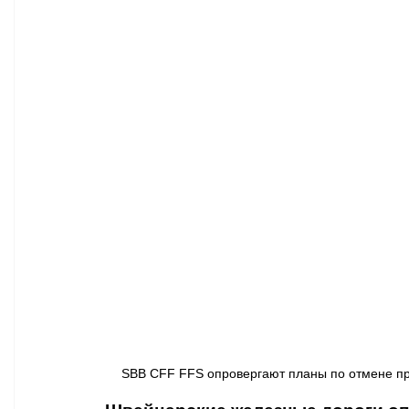
Афиша - Классическая музыка
Правопорядок
Недвижимость
SBB CFF FFS опровергают планы по отмене про