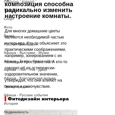
Природа - Климат
композиция способна 
радикально изменить 
Туризм
настроение комнаты. 
Спорт
Фото
Для многих домашние цветы 
Видео
являются необходимой частью 
интерьера. Кто-то объясняет это 
Русская Швейцария
практическими соображениями, 
Афиша - Выставки - Музеи
например, зонированием с их 
Афиша - Театр - Опера - Шоу
помощью пространства. А кто-то 
говорит об их эстетически-
Афиша - Поп - Рок - Джаз
оздоровительном значении, 
Афиша - Классическая музыка
утверждая, что они влияют на 
эмоции и самочувствие. 
Правопорядок
Афиша - Русские события
 Фитодизайн интерьера 
История
Недвижимость