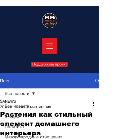
Поддержать проект
Пост
Все новости
SANEWS
Все новости
20 июн. 2024 г.
3 мин. чтения
Растения как стильный
В мире
элемент домашнего
Политика
интерьера
Международные отношения