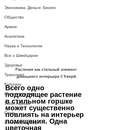
Экономика. Деньги. Бизнес
Общество
Армия
Аналитика
Наука и Технологии
Все о Швейцарии
Здоровье
Растения как стильный элемент 
Транспорт
домашнего интерьера // freepik
Культура
Всего одно 
подходящее растение 
Магия искусства
в стильном горшке 
Swiss Афиша
может существенно 
повлиять на интерьер 
Стиль
помещения. Одна 
Стильный четверг
цветочная 