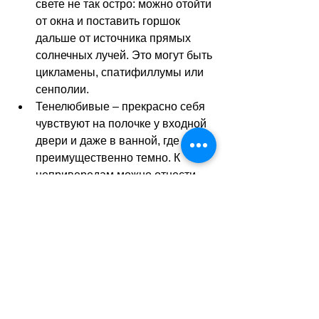
свете не так остро: можно отойти 
от окна и поставить горшок 
дальше от источника прямых 
солнечных лучей. Это могут быть 
цикламены, спатифиллумы или 
сенполии.
Тенелюбивые 
–
 прекрасно себя 
чувствуют на полочке у входной 
двери и даже в ванной, где 
преимущественно темно. К 
непривередам можно отнести 
монстеру, нефролепис, 
филодендрон, английский плющ.