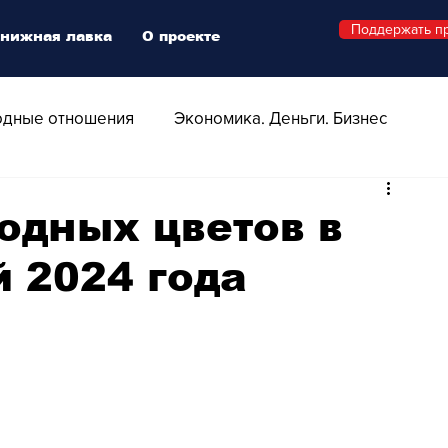
Поддержать п
нижная лавка
О проекте
дные отношения
Экономика. Деньги. Бизнес
 Технологии
Все о Швейцарии
Здоровье
одных цветов в
 2024 года
Swiss Афиша
Стиль
Стильный четверг
о
Видео
Русская Швейцария
ера - Шоу
Афиша - Поп - Рок - Джаз