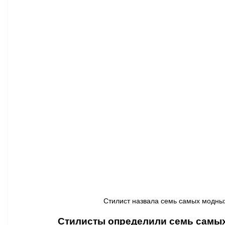
Афиша - Классическая музыка
Правопорядок
Недвижимость
Стилист назвала семь самых модных 
Стилисты определили семь самых 