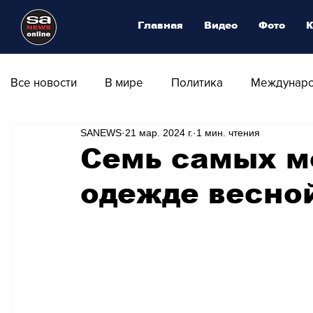
Главная
Видео
Фото
К
Все новости
В мире
Политика
Междунаро
SANEWS
21 мар. 2024 г.
1 мин. чтения
Общество
Армия
Аналитика
Наука и
Семь самых м
одежде весной
Транспорт
Культура
Магия искусства
Природа - Климат
Туризм
Спорт
Фот
Афиша - Выставки - Музеи
Афиша - Театр - Оп