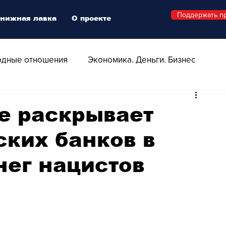
Поддержать п
нижная лавка
О проекте
дные отношения
Экономика. Деньги. Бизнес
 Технологии
Все о Швейцарии
Здоровье
е раскрывает
ских банков в
Swiss Афиша
Стиль
Стильный четверг
нег нацистов
о
Видео
Русская Швейцария
ера - Шоу
Афиша - Поп - Рок - Джаз