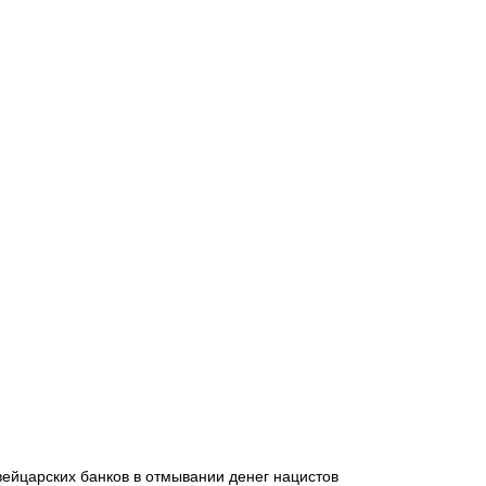
Афиша - Русские события
История
ейцарских банков в отмывании денег нацистов