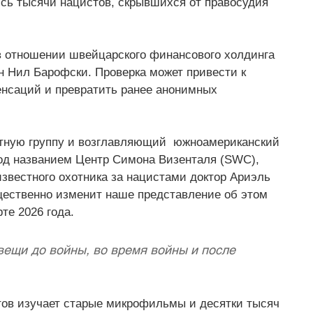
сь тысячи нацистов, скрывшихся от правосудия 
 в отношении швейцарского финансового холдинга 
 Нил Барофски. Проверка может привести к 
нсаций и превратить ранее анонимных 
ную группу и возглавляющий  южноамериканский 
од названием Центр Симона Визенталя (SWC), 
известного охотника за нацистами доктор Ариэль 
ественно изменит наше представление об этом 
рте 2026 года.
вещи до войны, во время войны и после 
тов изучает старые микрофильмы и десятки тысяч 