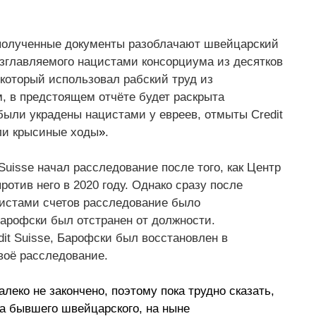
 полученные документы разоблачают швейцарский 
возглавляемого нацистами консорциума из десятков 
который использовал рабский труд из 
, в предстоящем отчёте будет раскрыта 
были украдены нацистами у евреев, отмыты Credit 
али крысиные ходы
»
.
 Suisse начал расследование после того, как Центр 
тив него в 2020 году. Однако сразу после 
истами счетов расследование было 
Барофски был отстранен от должности. 
dit Suisse, Барофски был восстановлен в 
воё расследование. 
еко не закончено, поэтому пока трудно сказать, 
а бывшего швейцарского, на ныне 