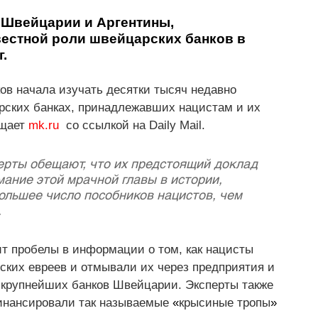
 Швейцарии и Аргентины, 
естной роли швейцарских банков в 
.
ов начала изучать десятки тысяч недавно 
рских банках, принадлежавших нацистам и их 
щает 
mk.ru
со ссылкой на Daily Mail.
рты обещают, что их предстоящий доклад 
ние этой мрачной главы в истории, 
ольшее число пособников нацистов, чем  
 
т пробелы в информации о том, как нацисты 
ких евреев и отмывали их через предприятия и 
из крупнейших банков Швейцарии. Эксперты также 
инансировали так называемые 
«
крысиные тропы
»