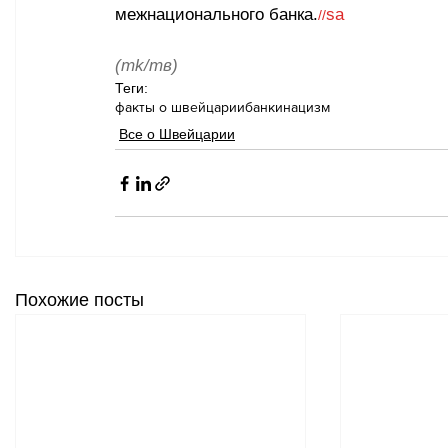
межнационального банка.
sa
//
(mk/тв)
Теги:
факты о швейцарии
банки
нацизм
Все о Швейцарии
Похожие посты