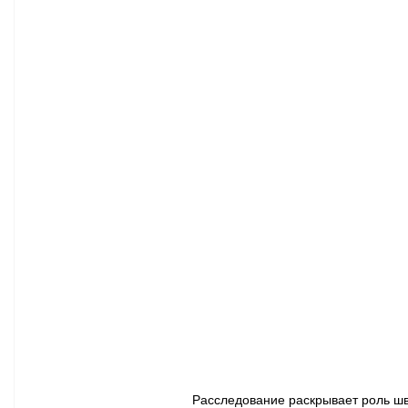
Афиша - Классическая музыка
Правопорядок
Недвижимость
Расследование раскрывает роль шв