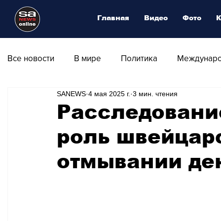
Главная
Видео
Фото
К
Все новости
В мире
Политика
Междунаро
SANEWS
4 мая 2025 г.
3 мин. чтения
Общество
Армия
Аналитика
Наука и
Расследовани
роль швейцар
Транспорт
Культура
Магия искусства
отмывании де
Природа - Климат
Туризм
Спорт
Фот
Афиша - Выставки - Музеи
Афиша - Театр - Оп