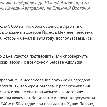
овников добрались до Южной Америки, в то 
А, Канаду, Австралию, на Ближний Восток и 
оло 5
‘
000 из них обосновались в Аргентине, 
а Эйхмана и доктора Йозефа Менгеле, человека, 
, который бежал в 1948 году, воспользовавшись 
 даже удастся подтвердить или опровергнуть 
ских теорий о возможном бегстве Адольфа 
к проводимые исследования получили благодаря 
Аргентины Хавьером Милеем о рассекречивании 
олить больше света на 
«
крысиные истории
»
. 
иалы включают банковские и военные документы 
940-х и 50-х годах при президенте Хуане Пероне, 