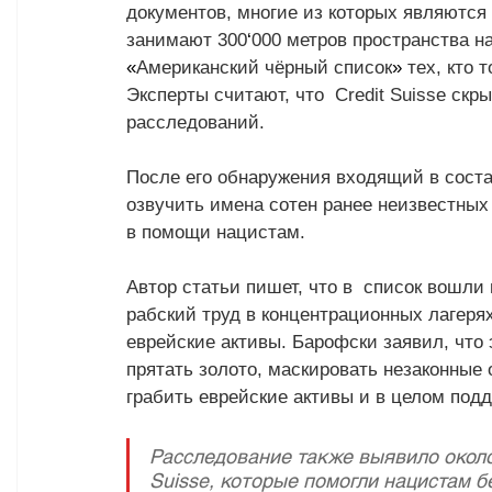
документов, многие из которых являютс
занимают 300
‘
000 метров пространства н
«
Американский чёрный список
»
 тех, кто
Эксперты считают, что  Credit Suisse ск
расследований. 
После его обнаружения входящий в сост
озвучить имена сотен ранее неизвестных 
в помощи нацистам.
Автор статьи пишет, что в  список вошли
рабский труд в концентрационных лагерях
еврейские активы. Барофски заявил, что
прятать золото, маскировать незаконные
грабить еврейские активы и в целом под
Расследование также выявило около 
Suisse, которые помогли нацистам б