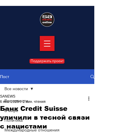
Поддержать проект
Пост
Все новости
SANEWS
Все новости
6 янв. 2025 г.
1 мин. чтения
Банк Credit Suisse
В мире
уличили в тесной связи
Политика
с нацистами
Международные отношения