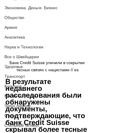
Экономика. Деньги. Бизнес
Общество
Армия
Аналитика
Наука и Технологии
Все о Швейцарии
Банк Credit Suisse уличили в сокрытии 
Здоровье
тесных связях с нацистами // es
Транспорт
В результате 
Культура
недавнего 
расследования были 
Магия искусства
обнаружены 
Swiss Афиша
документы, 
подтверждающие, что 
Стиль
банк Credit Suisse 
Стильный четверг
скрывал более тесные 