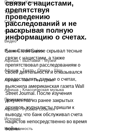
связи с нацистами, 
Природа - Климат
препятствуя 
Туризм
проведению 
Спорт
расследований и не 
раскрывая полную 
Фото
информацию о счетах. 
Видео
Русская Швейцария
Банк Credit Suisse скрывал тесные 
связи с нацистами, а также 
Афиша - Выставки - Музеи
препятствовал расследованиям о 
Афиша - Театр - Опера - Шоу
своей деятельности и отказывался 
предоставлять данные о счетах, 
Афиша - Поп - Рок - Джаз
выяснила американская газета Wall 
Афиша - Классическая музыка
Street Journal. После изучения 
Правопорядок
документов из ранее закрытых 
архивов, журналисты пришли к 
Афиша - Русские события
выводу, что банк обслуживал счета 
История
нацистов непосредственно во время 
Недвижимость
войны.