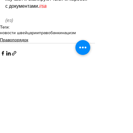
с документами.
sa
//
(ез)
Теги:
новости швейцарии
право
банки
нацизм
Правопорядок
Смотреть все
Похожие посты