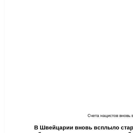
Афиша - Классическая музыка
Правопорядок
Недвижимость
Счета нацистов вновь 
В Швейцарии вновь всплыло старо