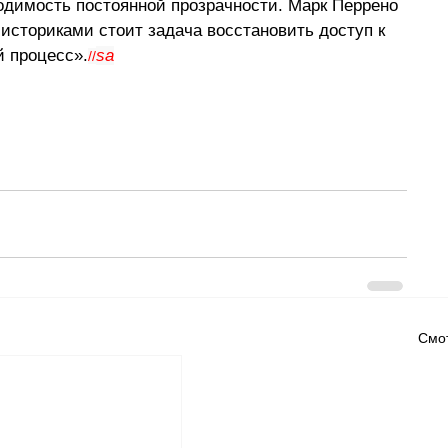
ходимость постоянной прозрачности. Марк Перрено 
историками стоит задача восстановить доступ к 
й процесс».
sa
//
Смот