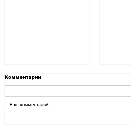
Комментарии
Ваш комментарий...
Банк Credit Suisse
Федера
уличили в тесной
вновь з