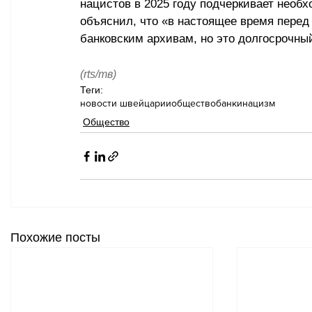
нацистов в 2025 году подчеркивает необ
объяснил, что «в настоящее время перед 
банковским архивам, но это долгосрочны
(rts/
тв
)
Теги:
новости швейцарии
общество
банки
нацизм
Общество
Похожие посты