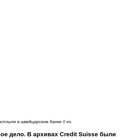
Афиша - Русские события
История
всплыли в швейцарском банке // es
е дело. В архивах Credit Suisse были 