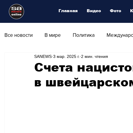
Главная
Видео
Фото
К
Все новости
В мире
Политика
Междунаро
SANEWS
3 мар. 2025 г.
2 мин. чтения
Общество
Армия
Аналитика
Наука и
Счета нацисто
в швейцарско
Транспорт
Культура
Магия искусства
Природа - Климат
Туризм
Спорт
Фот
Афиша - Выставки - Музеи
Афиша - Театр - Оп