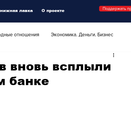
Поддержать п
нижная лавка
О проекте
дные отношения
Экономика. Деньги. Бизнес
 Технологии
Все о Швейцарии
Здоровье
в вновь всплыли
м банке
Swiss Афиша
Стиль
Стильный четверг
о
Видео
Русская Швейцария
ера - Шоу
Афиша - Поп - Рок - Джаз