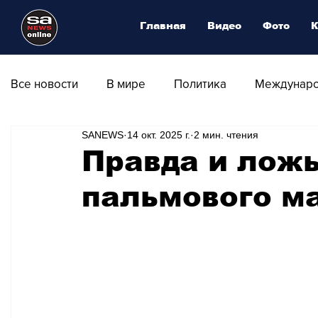
Главная
Видео
Фото
К
Все новости
В мире
Политика
Междунаро
SANEWS
14 окт. 2025 г.
2 мин. чтения
Общество
Армия
Аналитика
Наука и
Правда и ложь
пальмового м
Транспорт
Культура
Магия искусства
Природа - Климат
Туризм
Спорт
Фот
Афиша - Выставки - Музеи
Афиша - Театр - Оп