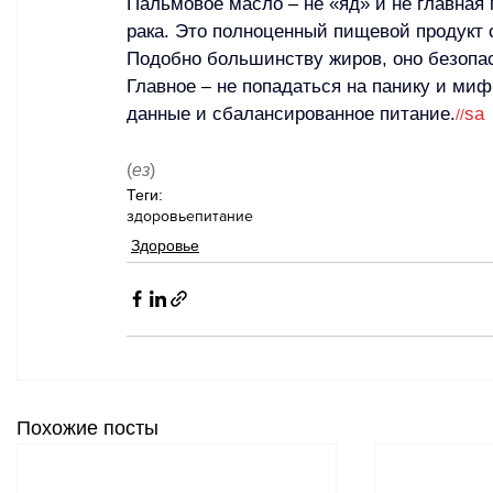
Пальмовое масло 
–
 не «яд» и не главна
рака. Это полноценный пищевой продукт 
Подобно большинству жиров, оно безопас
Главное 
–
 не попадаться на панику и ми
данные и сбалансированное питание.
sa
//
(
ез
)
Теги:
здоровье
питание
Здоровье
Похожие посты