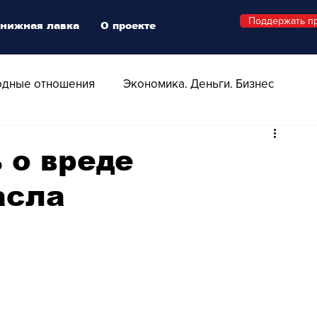
Поддержать п
нижная лавка
О проекте
дные отношения
Экономика. Деньги. Бизнес
 Технологии
Все о Швейцарии
Здоровье
 о вреде
асла
Swiss Афиша
Стиль
Стильный четверг
о
Видео
Русская Швейцария
ера - Шоу
Афиша - Поп - Рок - Джаз