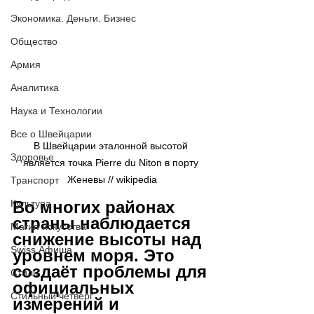
Экономика. Деньги. Бизнес
Общество
Армия
Аналитика
Наука и Технологии
Все о Швейцарии
В Швейцарии эталонной высотой 
Здоровье
является точка Pierre du Niton в порту 
Женевы // wikipedia
Транспорт
Во многих районах 
Культура
страны наблюдается 
Магия искусства
снижение высоты над 
Swiss Афиша
уровнем моря. Это 
создаёт проблемы для 
Стиль
официальных 
Стильный четверг
измерений и 