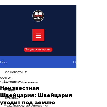
Поддержать проект
Пост
Все новости
SANEWS
Все новости
1 июн. 2025 г.
2 мин. чтения
Неизвестная
В мире
Швейцария: Швейцария
Политика
уходит под землю
Международные отношения