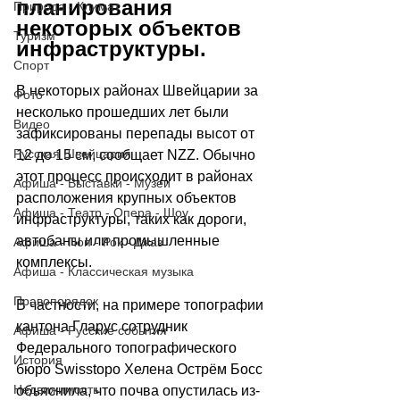
планирования 
Природа - Климат
некоторых объектов 
Туризм
инфраструктуры.
Спорт
В некоторых районах Швейцарии за 
Фото
несколько прошедших лет были 
Видео
зафиксированы перепады высот от 
Русская Швейцария
12 до 15 см, сообщает NZZ. Обычно 
этот процесс происходит в районах 
Афиша - Выставки - Музеи
расположения крупных объектов 
Афиша - Театр - Опера - Шоу
инфраструктуры, таких как дороги, 
автобаны или промышленные 
Афиша - Поп - Рок - Джаз
комплексы. 
Афиша - Классическая музыка
Правопорядок
В частности, на примере топографии 
кантона Гларус сотрудник 
Афиша - Русские события
Федерального топографического 
История
бюро Swisstopo Хелена Острём Босс 
Недвижимость
объяснила, что почва опустилась из-