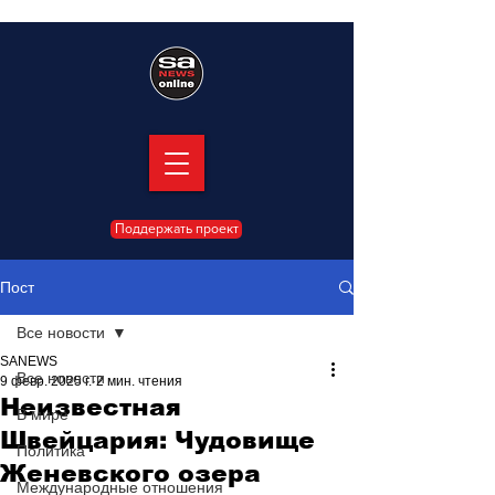
Поддержать проект
Пост
Все новости
SANEWS
Все новости
9 февр. 2025 г.
2 мин. чтения
Неизвестная
В мире
Швейцария: Чудовище
Политика
Женевского озера
Международные отношения