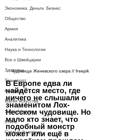
Экономика. Деньги. Бизнес
Общество
Армия
Аналитика
Наука и Технологии
Все о Швейцарии
Здоровье
Чудовище Женевского озера // freepik
Транспорт
В Европе едва ли 
найдётся место, где 
Культура
ничего не слышали о 
Магия искусства
знаменитом Лох-
Несском чудовище. Но 
Swiss Афиша
мало кто знает, что 
Стиль
подобный монстр 
Стильный четверг
может или ещё в 