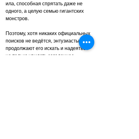
ила, способная спрятать даже не 
одного, а целую семью гигантских 
монстров. 
Поэтому, хотя никаких официальных 
поисков не ведётся, энтузиасты 
продолжают его искать и надеяться 
не только увидеть загадочное 
чудовище, но и запечатлеть его на 
фотоснимках. Или даже снять видео, 
которое, несомненно, сразу станет 
сенсационным. Возможно, сделать 
это удастся даже кому-то из наших 
читателей.
sa
//
(тв)
Теги:
факты о швейцарии
история
неизвестная Швейцария