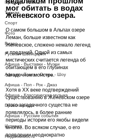
недалёком прошлом 
Природа - Климат
мог обитать в водах 
Туризм
Женевского озера.
Спорт
О самом большом в Альпах озере 
Фото
Леман, больше известном как 
Видео
Женевское, сложено немало легенд 
и преданий. Одной из самых 
Русская Швейцария
мистических считается легенда об 
Афиша - Выставки - Музеи
обитающем в его глубинах 
Афиша - Театр - Опера - Шоу
загадочном монстре.
Афиша - Поп - Рок - Джаз
Хотя в ХХ веке подтверждений 
Афиша - Классическая музыка
существованию в Женевском озере 
этого загадочного существа не 
Правопорядок
появлялось, в более ранние 
Афиша - Русские события
периоды истории его якобы видели 
История
многие. Во всяком случае, о его 
появлении неоднократно 
Недвижимость