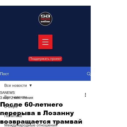
Поддержать проект
Пост
Все новости
SANEWS
Все новости
3 мар.
2 мин. чтения
После 60-летнего
В мире
перерыва в Лозанну
Политика
возвращается трамвай
Международные отношения