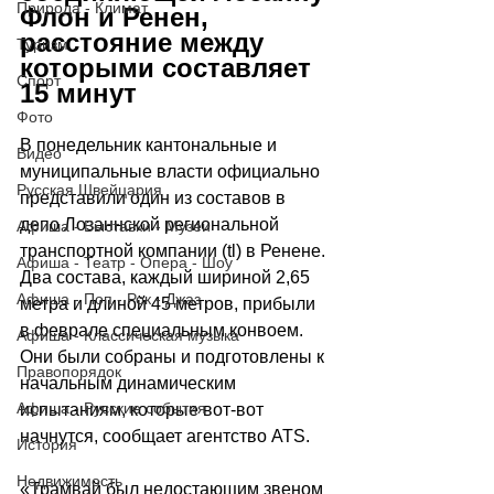
Природа - Климат
Флон и Ренен, 
расстояние между 
Туризм
которыми составляет 
Спорт
15 минут
Фото
В понедельник кантональные и 
Видео
муниципальные власти официально 
Русская Швейцария
представили один из составов в 
депо Лозаннской региональной 
Афиша - Выставки - Музеи
транспортной компании (tl) в Ренене. 
Афиша - Театр - Опера - Шоу
Два состава, каждый шириной 2,65 
Афиша - Поп - Рок - Джаз
метра и длиной 45 метров, прибыли 
в феврале специальным конвоем. 
Афиша - Классическая музыка
Они были собраны и подготовлены к 
Правопорядок
начальным динамическим 
Афиша - Русские события
испытаниям, которые вот-вот 
начнутся, сообщает агентство ATS.
История
Недвижимость
«Трамвай был недостающим звеном 