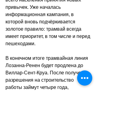
привычек. Уже началась 
информационная кампания, в 
которой вновь подчёркивается 
золотое правило: трамвай всегда 
имеет приоритет, в том числе и перед 
пешеходами.
В конечном итоге трамвайная линия 
Лозанна-Ренен будет продлена до 
Виллар-Сент-Круа. После получения 
разрешения на строительство 
работы займут четыре года, 
отмечают в кантоне. 
Финансирование уже выделено.
sa
//
(ats)
Теги:
жизнь в швейцарии
транспорт
лозанна