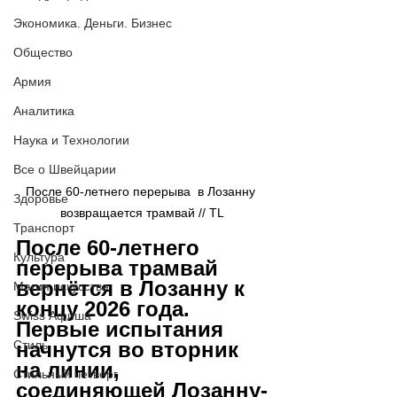
Экономика. Деньги. Бизнес
Общество
Армия
Аналитика
Наука и Технологии
Все о Швейцарии
После 60-летнего перерыва  в Лозанну 
Здоровье
возвращается трамвай // TL
Транспорт
После 60-летнего 
Культура
перерыва трамвай 
вернётся в Лозанну к 
Магия искусства
концу 2026 года. 
Swiss Афиша
Первые испытания 
начнутся во вторник 
Стиль
на линии, 
Стильный четверг
соединяющей Лозанну-