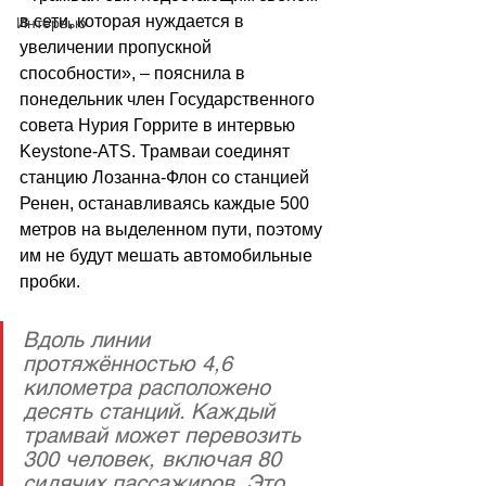
в сети, которая нуждается в 
Интервью
увеличении пропускной 
способности», – пояснила в 
понедельник член Государственного 
совета Нурия Горрите в интервью 
Keystone-ATS. Трамваи соединят 
станцию ​​Лозанна-Флон со станцией 
Ренен, останавливаясь каждые 500 
метров на выделенном пути, поэтому 
им не будут мешать автомобильные 
пробки.
Вдоль линии 
протяжённостью 4,6 
километра расположено 
десять станций. Каждый 
трамвай может перевозить 
300 человек, включая 80 
сидячих пассажиров. Это 