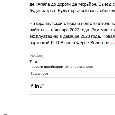
де l'Ariana до дороги де Морьйон. Выезд
будет закрыт. Будут организованы объез
На французской стороне подготовительны
работы — в январе 2027 года. Эти масшт
эксплуатацию в декабре 2028 года. Нова
парковкой P+R Bisou в Ферне-Вольтере.
s
//
(ats/мк)
Теги:
новости швейцарии
транспорт
женева
Транспорт