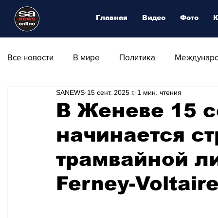
Главная
Видео
Фото
К
Все новости
В мире
Политика
Междунаро
SANEWS
15 сент. 2025 г.
1 мин. чтения
Общество
Армия
Аналитика
Наука и
В Женеве 15 с
начинается ст
Транспорт
Культура
Магия искусства
трамвайной ли
Природа - Климат
Туризм
Спорт
Фот
Ferney-Voltair
Афиша - Выставки - Музеи
Афиша - Театр - Оп