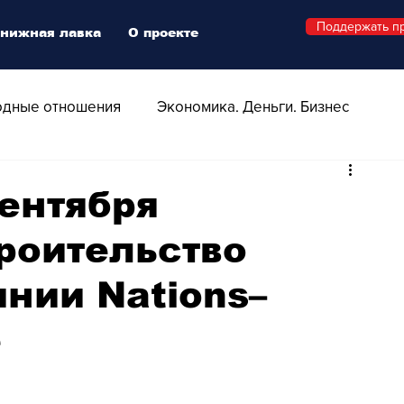
Поддержать п
нижная лавка
О проекте
дные отношения
Экономика. Деньги. Бизнес
 Технологии
Все о Швейцарии
Здоровье
ентября
роительство
Swiss Афиша
Стиль
Стильный четверг
нии Nations–
о
Видео
Русская Швейцария
e
ера - Шоу
Афиша - Поп - Рок - Джаз