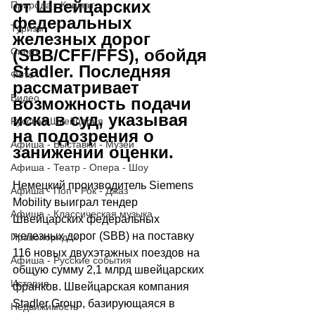
от Швейцарских 
Природа - Климат
федеральных 
Туризм
железных дорог 
Спорт
(SBB/CFF/FFS), обойдя 
Stadler. Последняя 
Фото
рассматривает 
Видео
возможность подачи 
иска в суд, указывая 
Русская Швейцария
на подозрения о 
Афиша - Выставки - Музеи
занижении оценки. 
Афиша - Театр - Опера - Шоу
Немецкий производитель Siemens 
Афиша - Поп - Рок - Джаз
Mobility выиграл тендер 
Афиша - Классическая музыка
Швейцарских федеральных 
железных дорог (SBB) на поставку 
Правопорядок
116 новых двухэтажных поездов на 
Афиша - Русские события
общую сумму 2,1 млрд швейцарских 
История
франков. Швейцарская компания 
Stadler Group, базирующаяся в 
Недвижимость