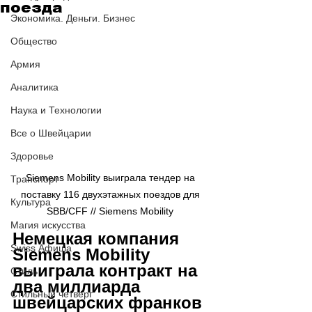
поезда
Экономика. Деньги. Бизнес
Общество
Армия
Аналитика
Наука и Технологии
Все о Швейцарии
Здоровье
Siemens Mobility выиграла тендер на 
Транспорт
поставку 116 двухэтажных поездов для 
Культура
SBB/CFF // Siemens Mobility 
Магия искусства
Немецкая компания 
Swiss Афиша
Siemens Mobility 
выиграла контракт на 
Стиль
два миллиарда 
Стильный четверг
швейцарских франков 