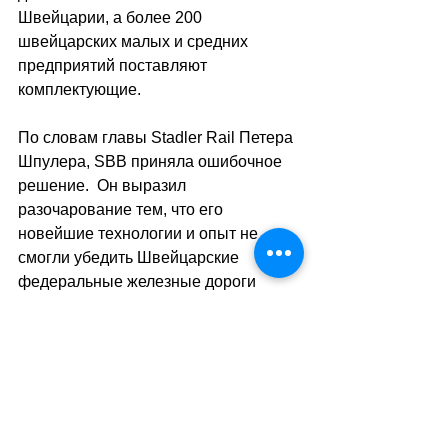
Швейцарии, а более 200 
швейцарских малых и средних 
предприятий поставляют 
комплектующие.
По словам главы Stadler Rail Петера 
Шпулера, SBB приняла ошибочное 
решение.  Он выразил 
разочарование тем, что его 
новейшие технологии и опыт не 
смогли убедить Швейцарские 
федеральные железные дороги 
(SBB).
«Для меня это непонятно, и 
складывается впечатление, что они 
пытались обосновать решение 
такими оценками из-за небольшой 