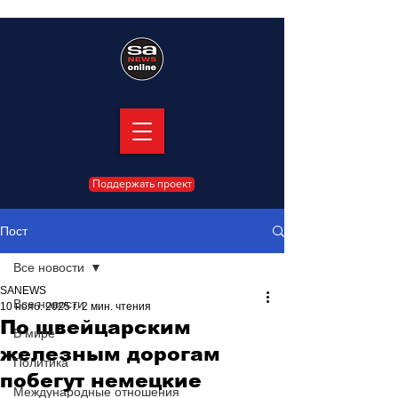
Поддержать проект
Пост
Все новости
SANEWS
Все новости
10 нояб. 2025 г.
2 мин. чтения
По швейцарским
В мире
железным дорогам
Политика
побегут немецкие
Международные отношения