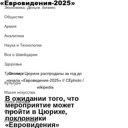
«Евровидения-2025»
Экономика. Деньги. Бизнес
Общество
Армия
Аналитика
Наука и Технологии
Все о Швейцарии
Здоровье
Транспорт
Отели в Цюрихе распроданы за год до 
начала «Евровидения-2025» // CEphoto / 
Культура
wikipedia 
Магия искусства
В ожидании того, что 
Swiss Афиша
мероприятие может 
пройти в Цюрихе, 
Стиль
поклонники 
Стильный четверг
«Евровидения» 