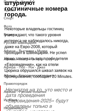
штурмуют 
Природа - Климат
гостиничные номера 
Туризм
города.
Спорт
Фото
Некоторые владельцы гостиниц 
Видео
утверждают, что такого уровня 
интереса не наблюдалось никогда, 
Русская Швейцария
даже на Евро-2008, который 
Афиша - Выставки - Музеи
проходил в Швейцарии. Не успел 
Немо завоевать титул победителя 
Афиша - Театр - Опера - Шоу
«Евровидения», как на отели 
Афиша - Поп - Рок - Джаз
Цюриха обрушился шквал заявок на 
Афиша - Классическая музыка
бронирование, сообщает 
20 Minutes.
Правопорядок
Несмотря на то, что место и 
Афиша - Русские события
дата проведения 
«Евровидения-2025» будут 
История
объявлены только в 
Недвижимость