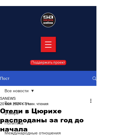
Поддержать проект
Пост
Все новости
SANEWS
Все новости
20 мая 2024 г.
1 мин. чтения
Отели в Цюрихе
В мире
распроданы за год до
Политика
начала
Международные отношения