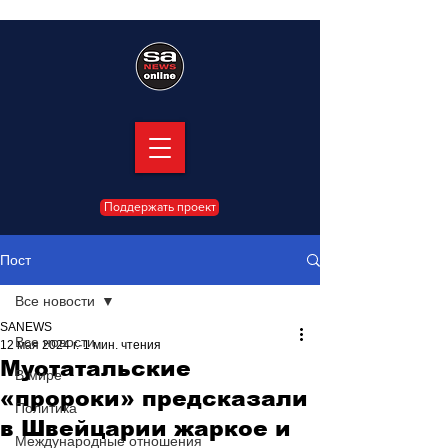
Поддержать проект
Пост
Все новости
SANEWS
Все новости
12 мая 2024 г.
1 мин. чтения
Муотатальские
В мире
«пророки» предсказали
Политика
в Швейцарии жаркое и
Международные отношения