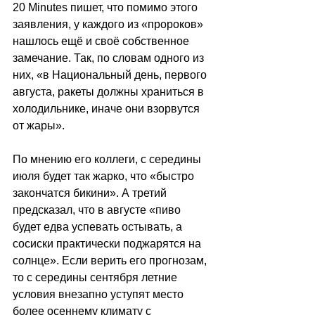
20 Minutes пишет, что 
помимо этого 
заявления, у каждого из «пророков» 
нашлось ещё и своё собственное 
замечание. Так, по словам одного из 
них, «в Национальный день, первого 
августа, ракеты должны храниться в 
холодильнике, иначе они взорвутся 
от жары».
По мнению его коллеги, с середины 
июля будет так жарко, что «быстро 
закончатся бикини». А третий 
предсказал, что в августе «пиво 
будет едва успевать остывать, а 
сосиски практически поджарятся на 
солнце». Если верить его прогнозам, 
то с середины сентября летние 
условия внезапно уступят место 
более осеннему климату с 