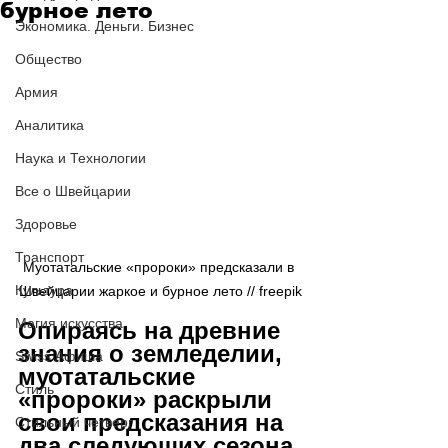
бурное лето
Экономика. Деньги. Бизнес
Общество
Армия
Аналитика
Наука и Технологии
Все о Швейцарии
Здоровье
Транспорт
Муотатальские «пророки» предсказали в 
Культура
Швейцарии жаркое и бурное лето // freepik
Магия искусства
Опираясь на древние 
знания о земледелии, 
Swiss Афиша
муотатальские 
Стиль
«пророки» раскрыли 
свои предсказания на 
Стильный четверг
два следующих сезона.