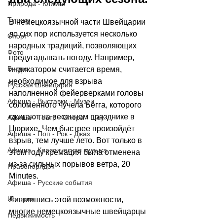
Природа - Климат
Туризм
В немецкоязычной части Швейцарии 
до сих пор используется несколько 
Спорт
народных традиций, позволяющих 
Фото
предугадывать погоду. Например, 
Видео
индикатором считается время, 
необходимое для взрыва 
Русская Швейцария
наполненной фейерверками головы 
Афиша - Выставки - Музеи
соломенного чучела Бёгга, которого 
сжигают на весеннем празднике в 
Афиша - Театр - Опера - Шоу
Цюрихе. Чем быстрее произойдёт 
Афиша - Поп - Рок - Джаз
взрыв, тем лучше лето. Вот только в 
Афиша - Классическая музыка
этом году кремация была отменена 
из-за сильных порывов ветра, 
20 
Правопорядок
Minutes
.
Афиша - Русские события
История
Лишившись этой возможности, 
многие немецкоязычные швейцарцы 
Недвижимость