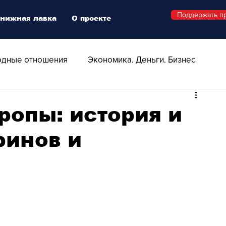
Поддержать п
нижная лавка
О проекте
дные отношения
Экономика. Деньги. Бизнес
 Технологии
Все о Швейцарии
Здоровье
вропы: история и
ринов и
Swiss Афиша
Стиль
Стильный четверг
о
Видео
Русская Швейцария
ера - Шоу
Афиша - Поп - Рок - Джаз