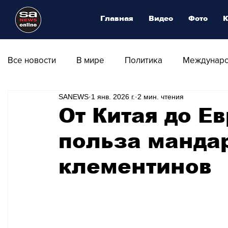
Главная
Видео
Фото
К
Все новости
В мире
Политика
Междунаро
SANEWS
1 янв. 2026 г.
2 мин. чтения
Общество
Армия
Аналитика
Наука и
От Китая до Е
польза манда
Транспорт
Культура
Магия искусства
клементинов
Природа - Климат
Туризм
Спорт
Фот
Афиша - Выставки - Музеи
Афиша - Театр - Оп