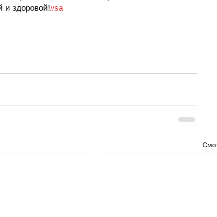
й и здоровой!
sa
//
Смот