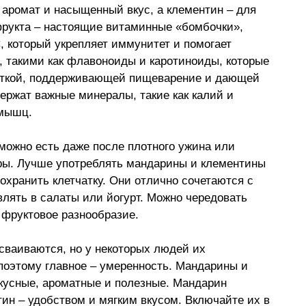
 аромат и насыщенный вкус, а клементин – для 
 фрукта – настоящие витаминные «бомбочки», 
, который укрепляет иммунитет и помогает 
, такими как флавоноиды и каротиноиды, которые 
аткой, поддерживающей пищеварение и дающей 
ержат важные минералы, такие как калий и 
 мышц. 
можно есть даже после плотного ужина или 
ры. Лучше употреблять мандарины и клементины 
сохранить клетчатку. Они отлично сочетаются с 
лять в салаты или йогурт. Можно чередовать 
 фруктовое разнообразие. 
ваиваются, но у некоторых людей их 
поэтому главное – умеренность. Мандарины и 
кусные, ароматные и полезные. Мандарин 
н – удобством и мягким вкусом. Включайте их в 