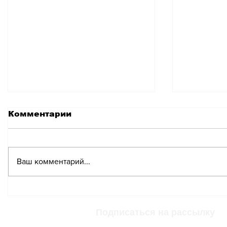
Комментарии
Ваш комментарий...
Дыня: летний фрукт-
Употре
магнит или ловушка
большег
для организма?
фруктов
Подписаться на рассылку
оптимиз