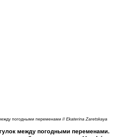
Афиша - Русские события
История
 между погодными переменами // 
Ekaterina Zaretskaya
огулок между погодными переменами. 