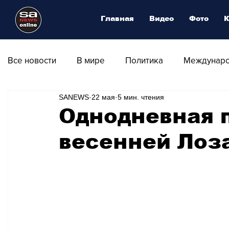
Главная
Видео
Фото
К
Все новости
В мире
Политика
Междунаро
SANEWS
22 мая
5 мин. чтения
Общество
Армия
Аналитика
Наука и
Однодневная 
весенней Лоз
Транспорт
Культура
Магия искусства
Природа - Климат
Туризм
Спорт
Фот
Афиша - Выставки - Музеи
Афиша - Театр - Оп