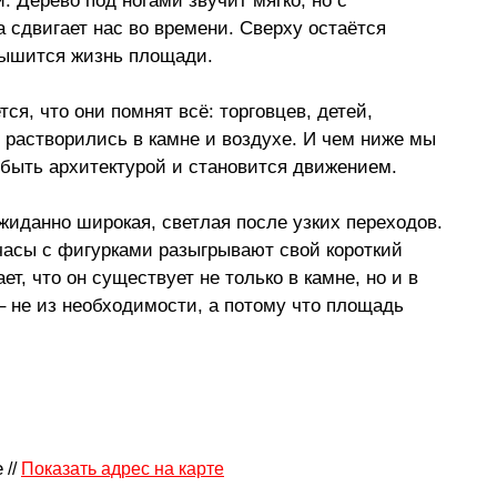
. Дерево под ногами звучит мягко, но с 
а сдвигает нас во времени. Сверху остаётся 
слышится жизнь площади.
ся, что они помнят всё: торговцев, детей, 
 растворились в камне и воздухе. И чем ниже мы 
 быть архитектурой и становится движением.
жиданно широкая, светлая после узких переходов. 
часы с фигурками разыгрывают свой короткий 
ет, что он существует не только в камне, но и в 
–
 не из необходимости, а потому что площадь 
e
 // 
Показать адрес на карте