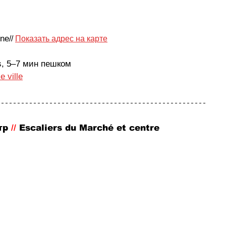
nne
// 
Показать адрес на карте
s, 5–7 мин пешком
e ville
тр 
//
 Escaliers du Marché et centre 