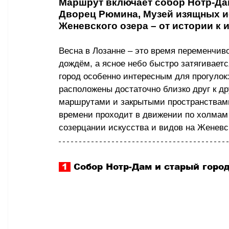
Маршрут включает собор Нотр-Дам
Дворец Рюмина, Музей изящных и
Женевского озера 
–
 от истории к 
Весна в Лозанне 
–
 это время переменчиво
дождём, а ясное небо быстро затягиваетс
город особенно интересным для прогулок:
расположены достаточно близко друг к д
маршрутами и закрытыми пространствами.
времени проходит в движении по холмам 
созерцании искусства и видов на Женевск
 1 
 Собор Нотр-Дам и старый город