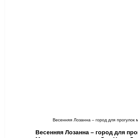
Афиша - Классическая музыка
Правопорядок
Недвижимость
Весенняя Лозанна 
–
 город для прогулок
Весенняя Лозанна 
–
 город для пр