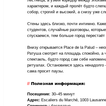
лестница, а узкий коридор между эпохами
характером, и каждый пролёт будто слегк
собор, строгий и высокий, а снизу уже 
Стены здесь близко, почти интимно. Кажет
студентов, случайные разговоры, которые
спускаемся, тем больше город перестаёт
Внизу открывается Place de la Palud 
–
 нео
Ратуша смотрит на площадь спокойно, а 
спектакль, будто город сам себе напомина
ритуалах. Остановимся здесь ненадолго 
сама просит паузы.
// 
Полезная информация:
Посещение:
 30–45 минут
Escaliers du Marché, 1003 Lausann
Адрес: 
Стоимость:
 бесплатно