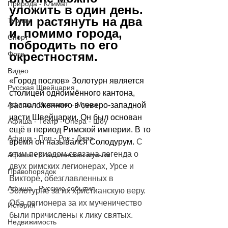
Природа - Климат
уложить в один день. 
Или растянуть на два 
Туризм
и, помимо города, 
Спорт
побродить по его 
Фото
окрестностям. 
Видео
«Город послов» Золотурн является 
Русская Швейцария
столицей одноимённого кантона, 
Афиша - Выставки - Музеи
расположенного в северо-западной 
части Швейцарии. Он был основан 
Афиша - Театр - Опера - Шоу
ещё в период Римской империи. В то 
Афиша - Поп - Рок - Джаз
время он назывался Солодурум. 
С 
этим периодом связана легенда о 
Афиша - Классическая музыка
двух римских легионерах, Урсе и 
Правопорядок
Викторе, обезглавленных в 
Афиша - Русские события
Золотурне за их христианскую веру. 
Оба легионера за их мученичество 
История
были причислены к лику святых. 
Недвижимость