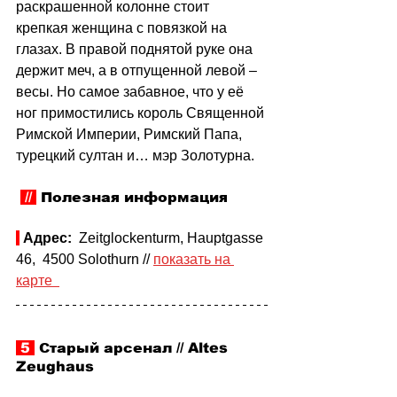
раскрашенной колонне стоит 
крепкая женщина с повязкой на 
глазах. В правой поднятой руке она 
держит меч, а в отпущенной левой – 
весы. Но самое забавное, что у её 
ног примостились король Священной 
Римской Империи, Римский Папа, 
турецкий султан и… мэр Золотурна.
// 
Полезная информация
Адрес:
  Zeitglockenturm, Hauptgasse 
46,  4500 Solothurn // 
показать на 
карте  
 5 
 Старый арсенал // Altes 
Zeughaus