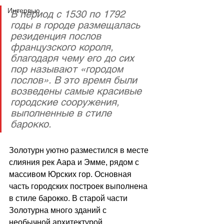
Интервью
В период с 1530 по 1792 
годы в городе размещалась 
резиденция послов 
французского короля, 
благодаря чему его до сих 
пор называют «городом 
послов». В это время были 
возведены самые красивые 
городские сооружения, 
выполненные в стиле 
барокко.
Золотурн уютно разместился в месте 
слияния рек Аара и Эмме, рядом с 
массивом Юрских гор. Основная 
часть городских построек выполнена 
в стиле барокко. В cтарой части 
Золотурна много зданий с 
необычной архитектурой, 