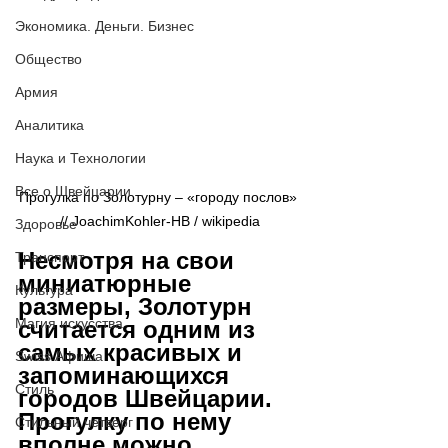
Экономика. Деньги. Бизнес
Общество
Армия
Аналитика
Наука и Технологии
Все о Швейцарии
Прогулка по Золотурну – «городу послов» 
// JoachimKohler-HB / wikipedia
Здоровье
Несмотря на свои 
Транспорт
миниатюрные 
Культура
размеры, Золотурн 
Магия искусства
считается одним из 
самых красивых и 
Swiss Афиша
запоминающихся 
Стиль
городов Швейцарии. 
Прогулку по нему 
Стильный четверг
вполне можно 