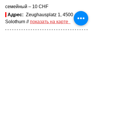
семейный
– 10 CHF
Адрес:
  Zeughausplatz 1, 4500 
Solothurn // 
показать на карте  
 6 
 Музей изобразительных 
искусств // Kunstmuseum 
В коллекции музея находится известный 
портрет Вильгельма Телля руки 
Фердинанда Ходлера // musesol