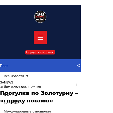
Поддержать проект
Пост
Все новости
SANEWS
Все новости
31 янв. 2025 г.
5 мин. чтения
Прогулка по Золотурну –
В мире
«городу послов»
Политика
Международные отношения