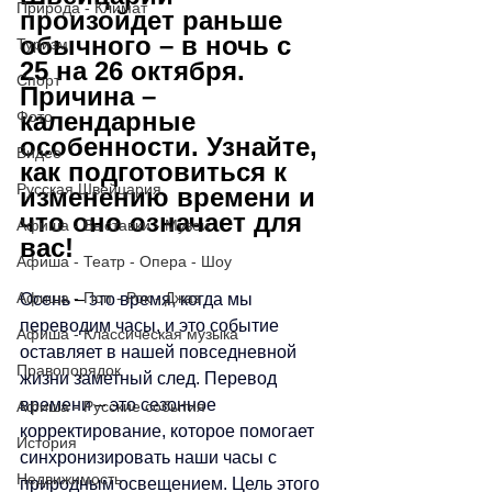
Природа - Климат
произойдет раньше 
обычного – в ночь с 
Туризм
25 на 26 октября. 
Спорт
Причина – 
календарные 
Фото
особенности. Узнайте, 
Видео
как подготовиться к 
Русская Швейцария
изменению времени и 
что оно означает для 
Афиша - Выставки - Музеи
вас!
Афиша - Театр - Опера - Шоу
Афиша - Поп - Рок - Джаз
Осень 
–
 это время, когда мы 
переводим часы, и это событие 
Афиша - Классическая музыка
оставляет в нашей повседневной 
Правопорядок
жизни заметный след. Перевод 
времени 
–
 это сезонное 
Афиша - Русские события
корректирование, которое помогает 
История
синхронизировать наши часы с 
Недвижимость
природным освещением. Цель этого 