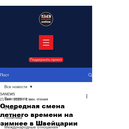
Поддержать проект
Пост
Все новости
SANEWS
Все новости
21 сент. 2025 г.
2 мин. чтения
Очередная смена
В мире
летнего времени на
Политика
зимнее в Швейцарии
Международные отношения