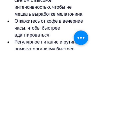
светом с высокой 
интенсивностью, чтобы не 
мешать выработке мелатонина.
Откажитесь от кофе в вечерние 
часы, чтобы быстрее 
адаптироваться.
Регулярное питание и рутина 
помогут организму быстрее 
перестроиться и чувствовать 
себя комфортнее после смены 
времени.
Несмотря на ощущение «потери» 
часа осенью, эти небольшие усилия 
помогут легко пережить эту 
привычную сезонную перемену.
sa
//
(
тв
)
Теги:
новости швейцарии
общество