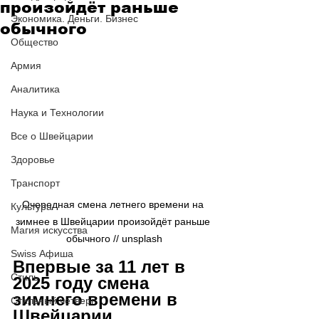
произойдёт раньше
Экономика. Деньги. Бизнес
обычного
Общество
Армия
Аналитика
Наука и Технологии
Все о Швейцарии
Здоровье
Транспорт
Очередная смена летнего времени на 
Культура
зимнее в Швейцарии произойдёт раньше 
Магия искусства
обычного // 
unsplash
Swiss Афиша
Впервые за 11 лет в 
Стиль
2025 году смена 
зимнего времени в 
Стильный четверг
Швейцарии 