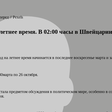
ред // Pexels
а летнее время. В 02:00 часы в Швейцари
 на летнее время начинается в последнее воскресенье марта и з
30марта по 26 октября.
ала предметом обсуждения в политическом мире, особенно в сос
ия.