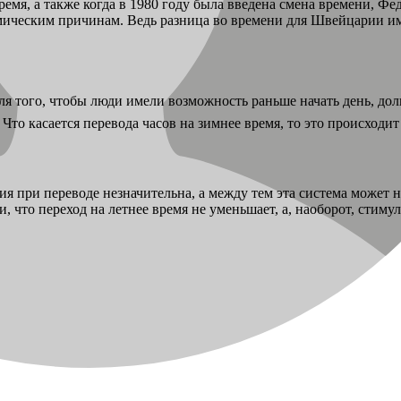
ремя, а также когда в 1980 году была введена смена времени, Ф
омическим причинам. Ведь разница во времени для Швейцарии име
для того, чтобы люди имели возможность раньше начать день, до
то касается перевода часов на зимнее время, то это происходит 
я при переводе незначительна, а между тем эта система может н
, что переход на летнее время не уменьшает, а, наоборот, стим