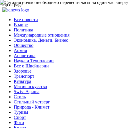
top of page
Все новости
В мире
Политика
Международные отношения
Экономика. Деньги. Бизнес
Общество
Армия
Аналитика
Наука и Технологии
Все о Швейцарии
Здоровье
Транспорт
Культура
Магия искусства
Swiss Афиша
Стиль
Стильный четверг
Природа - Климат
Туризм
Спорт
Фото
Видео