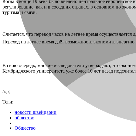
Когда в конце 19 века было введено центральное европейское в
регулирование, как и в соседних странах, в основном по экон
туризма и связи.
Считается, что перевод часов на летнее время осуществляется 
Переход на летнее время даёт возможность экономить энергию. Ч
В свою очередь, многие исследователи утверждают, что экономи
Кембриджского университета уже более 10 лет назад подсчитали
(ар)
Теги:
новости швейцарии
общество
Общество