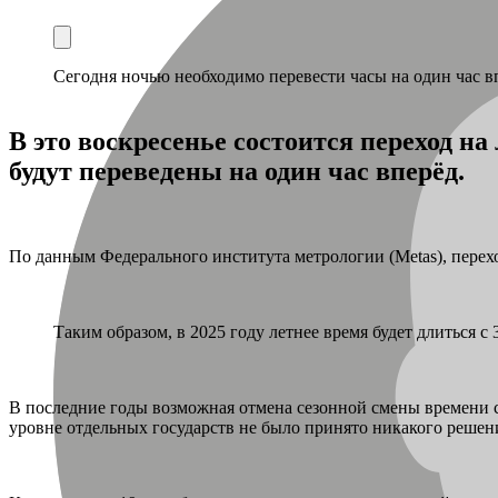
Сегодня ночью необходимо перевести часы на один час впе
В это воскресенье состоится переход н
будут переведены на один час вперёд.
По данным Федерального института метрологии (Metas), переход
Таким образом, в 2025 году летнее время будет длиться с 
В последние годы возможная отмена сезонной смены времени ст
уровне отдельных государств не было принято никакого решен