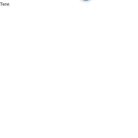
Теги:
новости швейцарии
Все о Швейцарии
Смотреть все
Похожие посты