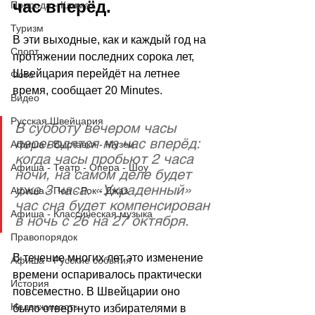
час вперёд.
Природа - Климат
Туризм
В эти выходные, как и каждый год на 
Спорт
протяжении последних сорока лет, 
Швейцария перейдёт на летнее 
Фото
время, сообщает 
20 Minutes
. 
Видео
Русская Швейцария
В субботу вечером часы 
переводятся на час вперёд: 
Афиша - Выставки - Музеи
когда часы пробьют 2 часа 
Афиша - Театр - Опера - Шоу
ночи, на самом деле будет 
уже 3 часа. «Украденный» 
Афиша - Поп - Рок - Джаз
час сна будет компенсирован 
Афиша - Классическая музыка
в ночь с 26 на 27 октября.
Правопорядок
В течение многих лет это изменение 
Афиша - Русские события
времени оспаривалось практически 
История
повсеместно. В Швейцарии оно 
Недвижимость
было отвергнуто избирателями в 