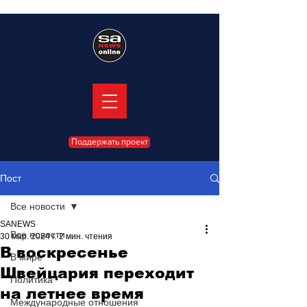
Поддержать проект
Пост
Все новости
SANEWS
Все новости
30 мар. 2024 г.
2 мин. чтения
В воскресенье
В мире
Швейцария переходит
Политика
на летнее время
Международные отношения