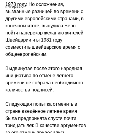
1978 году. Но осложнения, 
Интервью
вызванные разницей во времени с 
другими европейскими странами, в 
конечном итоге, вынудила Берн 
пойти наперекор желанию жителей 
Швейцарии и ы 1981 году 
совместить швейцарское время с 
общеевропейским.
Выдвинутая после этого народная 
инициатива по отмене летнего 
времени не собрала необходимого 
количества подписей.
Следующая попытка отменить в 
стране введённое летнее время 
была предпринята спустя почти 
тридцать лет. В качестве аргументов 
за его отмену приводились 