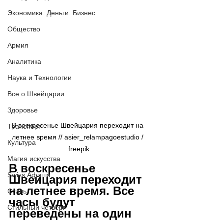
Экономика. Деньги. Бизнес
Общество
Армия
Аналитика
Наука и Технологии
Все о Швейцарии
Здоровье
В воскресенье Швейцария переходит на 
Транспорт
летнее время // asier_relampagoestudio / 
Культура
freepik
Магия искусства
В воскресенье 
Swiss Афиша
Швейцария переходит 
на летнее время. Все 
Стиль
часы будут 
Стильный четверг
переведены на один 