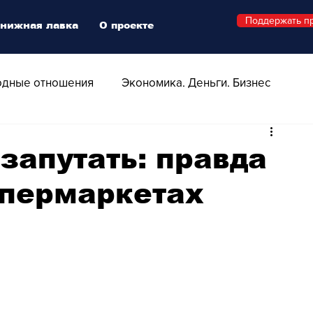
Поддержать п
нижная лавка
О проекте
дные отношения
Экономика. Деньги. Бизнес
 Технологии
Все о Швейцарии
Здоровье
 запутать: правда
упермаркетах
Swiss Афиша
Стиль
Стильный четверг
о
Видео
Русская Швейцария
ера - Шоу
Афиша - Поп - Рок - Джаз