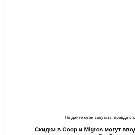
Афиша - Классическая музыка
Правопорядок
Недвижимость
Не дайте себя запутать: правда о с
Скидки в Coop и Migros могут вво