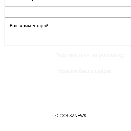
Ваш комментарий...
Рождественские
В каких
мошенничества в
суперма
супермаркетах: на что
Швейца
Подписаться на рассылку
стоит обратить
всего в
внимание покупателям
© 2024 SANEWS