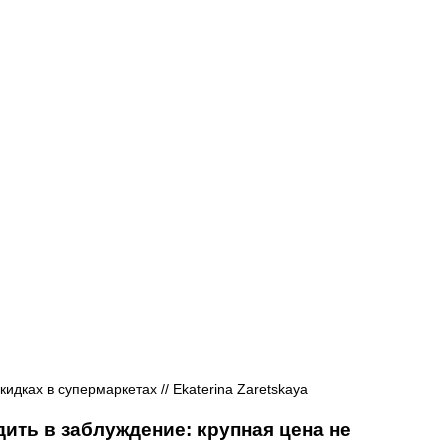
Афиша - Русские события
История
кидках в супермаркетах // 
Ekaterina Zaretskaya
дить в заблуждение: крупная цена не 