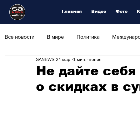
Главная
Видео
Фото
К
Все новости
В мире
Политика
Междунаро
SANEWS
24 мар.
1 мин. чтения
Общество
Армия
Аналитика
Наука и
Не дайте себя
о скидках в с
Транспорт
Культура
Магия искусства
Природа - Климат
Туризм
Спорт
Фот
Афиша - Выставки - Музеи
Афиша - Театр - Оп