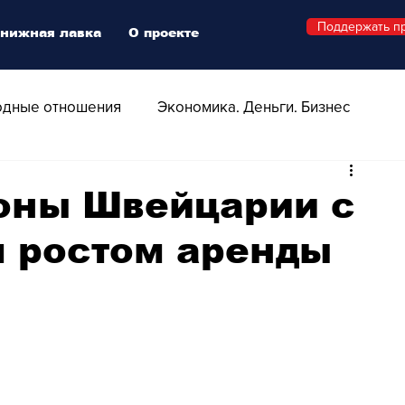
Поддержать п
нижная лавка
О проекте
дные отношения
Экономика. Деньги. Бизнес
 Технологии
Все о Швейцарии
Здоровье
оны Швейцарии с
 ростом аренды
Swiss Афиша
Стиль
Стильный четверг
о
Видео
Русская Швейцария
ера - Шоу
Афиша - Поп - Рок - Джаз