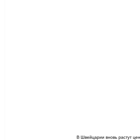
Афиша - Классическая музыка
Правопорядок
Недвижимость
В Швейцарии вновь растут цен