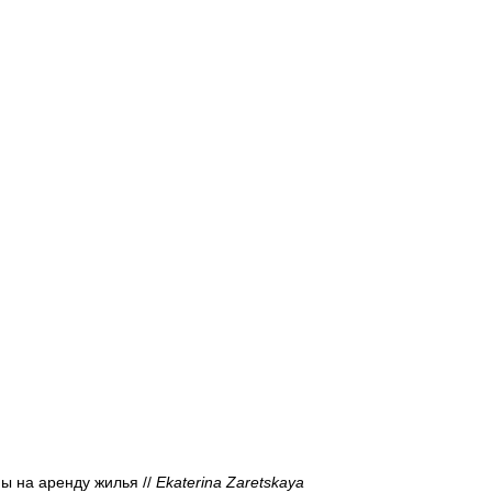
Афиша - Русские события
История
ы на аренду жилья // 
Ekaterina Zaretskaya