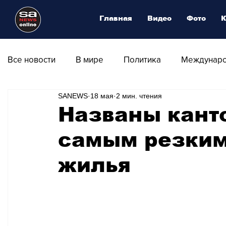
Главная
Видео
Фото
К
Все новости
В мире
Политика
Междунаро
SANEWS
18 мая
2 мин. чтения
Общество
Армия
Аналитика
Наука и
Названы кант
самым резким
Транспорт
Культура
Магия искусства
жилья
Природа - Климат
Туризм
Спорт
Фот
Афиша - Выставки - Музеи
Афиша - Театр - Оп