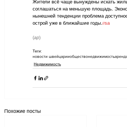
Жители всё чаще вынуждены искать жиль
соглашаться на меньшую площадь. Эконо
нынешней тенденции проблема доступнос
острой уже в ближайшие годы.
sa
//
(
ар
)
Теги:
новости швейцарии
общество
недвижимость
аренд
Недвижимость
Похожие посты