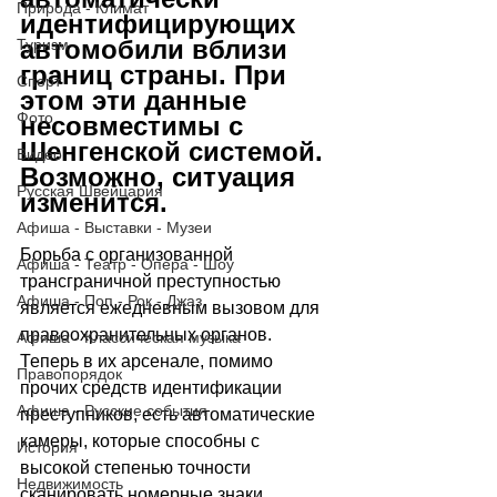
Природа - Климат
идентифицирующих 
автомобили вблизи 
Туризм
границ страны. При 
Спорт
этом эти данные 
Фото
несовместимы с 
Шенгенской системой. 
Видео
Возможно, ситуация 
Русская Швейцария
изменится. 
Афиша - Выставки - Музеи
Борьба с организованной 
Афиша - Театр - Опера - Шоу
трансграничной преступностью 
Афиша - Поп - Рок - Джаз
является ежедневным вызовом для 
правоохранительных органов. 
Афиша - Классическая музыка
Теперь в их арсенале, помимо 
Правопорядок
прочих средств идентификации 
Афиша - Русские события
преступников, есть автоматические 
камеры, которые способны с 
История
высокой степенью точности 
Недвижимость
сканировать номерные знаки 