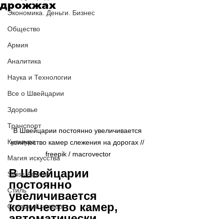
дрожжах
Экономика. Деньги. Бизнес
Общество
Армия
Аналитика
Наука и Технологии
Все о Швейцарии
Здоровье
Транспорт
В Швейцарии постоянно увеличивается 
Культура
количество камер слежения на дорогах // 
freepik / macrovector
Магия искусства
В Швейцарии 
Swiss Афиша
постоянно 
Стиль
увеличивается 
количество камер, 
Стильный четверг
автоматически 