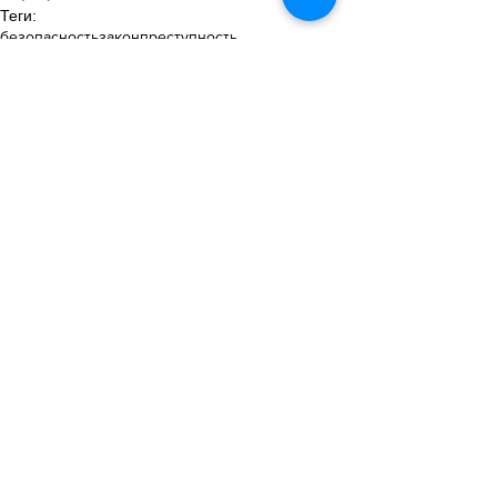
Теги:
безопасность
закон
преступность
Транспорт
Общество
Смотреть все
Похожие посты