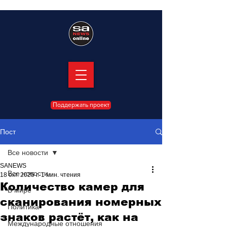
Поддержать проект
Пост
Все новости
SANEWS
Все новости
18 окт. 2025 г.
1 мин. чтения
Количество камер для
В мире
сканирования номерных
Политика
знаков растёт, как на
Международные отношения