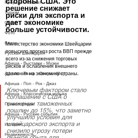
стороны США. Это 
Природа - Климат
решение снижает 
Туризм
риски для экспорта и 
дает экономике 
Спорт
больше устойчивости. 
Фото
Видео
Министерство экономики Швейцарии 
повысило прогноз роста ВВП прежде 
Русская Швейцария
всего из-за снижения торговых 
Афиша - Выставки - Музеи
рисков и ослабления внешнего 
Афиша - Театр - Опера - Шоу
давления на экономику страны.
Афиша - Поп - Рок - Джаз
Ключевым фактором стало 
Афиша - Классическая музыка
соглашение с США о 
снижении таможенных 
Правопорядок
пошлин до 15%, что заметно 
Афиша - Русские события
улучшило условия для 
швейцарского экспорта и 
История
снизило угрозу потери 
Недвижимость
рынков сбыта для 