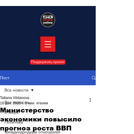
Поддержать проект
Пост
Все новости
Tatiana Vildanova
Все новости
16 дек. 2025 г.
1 мин. чтения
Министерство
В мире
экономики повысило
Политика
прогноз роста ВВП
Международные отношения