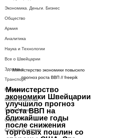
Экономика. Деньги. Бизнес
Общество
Армия
Аналитика
Наука и Технологии
Все о Швейцарии
Здоровье
Министерство экономики повысило 
прогноз роста ВВП // 
freepik
Транспорт
Министерство 
Культура
экономики Швейцарии 
Магия искусства
улучшило прогноз 
роста ВВП на 
Swiss Афиша
ближайшие годы 
Стиль
после снижения 
Стильный четверг
торговых пошлин со 