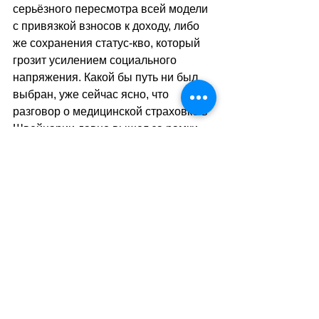
серьёзного пересмотра всей модели 
с привязкой взносов к доходу, либо 
же сохранения статус-кво, который 
грозит усилением социального 
напряжения. Какой бы путь ни был 
выбран, уже сейчас ясно, что 
разговор о медицинской страховке в 
Швейцарии давно вышел за рамки 
бухгалтерии и превратился в спор о 
справедливости, солидарности и 
том, кто в итоге должен нести 
основное бремя одной из самых 
дорогих систем здравоохранения в 
мире.
sa
//
(
ез
)
Теги:
новости швейцарии
жизнь в швейцарии
политика
страхование