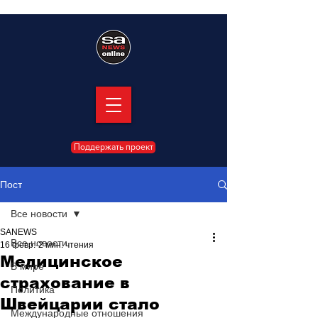
Поддержать проект
Пост
Все новости
SANEWS
Все новости
16 февр.
2 мин. чтения
Медицинское
В мире
страхование в
Политика
Швейцарии стало
Международные отношения