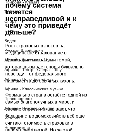
Природа - Климат
почему система 
кажется 
Туризм
несправедливой и к 
Спорт
чему это приведёт 
дальше?
Фото
Видео
Рост страховых взносов на 
Русская Швейцария
медицинское страхование в 
Швейцарии снова стал темой, 
Афиша - Выставки - Музеи
которая вызывает споры буквально 
Афиша - Театр - Опера - Шоу
повсюду
 –
 от федерального 
Афиша - Поп - Рок - Джаз
парламента до обычных кухонь. 
Афиша - Классическая музыка
Формально страна остаётся одной из 
Правопорядок
самых благополучных в мире, и 
Афиша - Русские события
свежие опросы показывают, что 
большинство домохозяйств всё ещё 
История
считают стоимость страховки в 
Недвижимость
целом приемлемой. Но за этой 