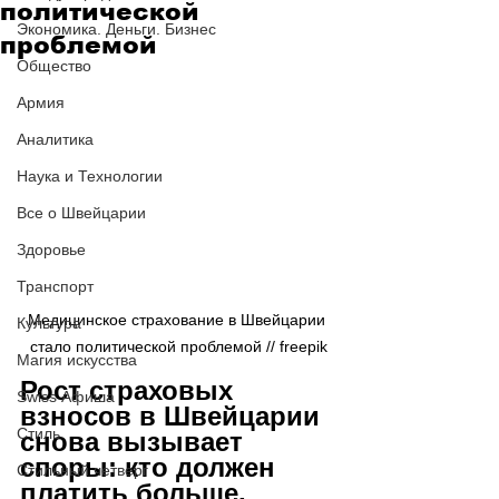
политической
Экономика. Деньги. Бизнес
проблемой
Общество
Армия
Аналитика
Наука и Технологии
Все о Швейцарии
Здоровье
Транспорт
Медицинское страхование в Швейцарии 
Культура
стало политической проблемой // 
freepik
Магия искусства
Рост страховых 
Swiss Афиша
взносов в Швейцарии 
Стиль
снова вызывает 
споры: кто должен 
Стильный четверг
платить больше, 