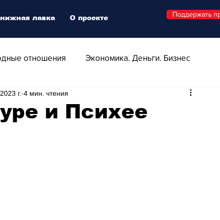
Поддержать п
нижная лавка
О проекте
дные отношения
Экономика. Деньги. Бизнес
2023 г.
4 мин. чтения
 Технологии
Все о Швейцарии
Здоровье
уре и Психее
Swiss Афиша
Стиль
Стильный четверг
о
Видео
Русская Швейцария
ера - Шоу
Афиша - Поп - Рок - Джаз