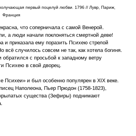
получающая первый поцелуй любви. 1796 // Лувр, Париж, 
Франция
красна, что соперничала с самой Венерой. 
ли, а люди начали поклоняться смертной деве! 
ра и приказала ему поразить Психею стрелой 
 всё случилось совсем не так, как хотела богиня. 
 обратился с просьбой к западному ветру 
ти Психею в свой дворец.
 Психеи» и был особенно популярен в XIX веке. 
исец Наполеона, Пьер Прюдон (1758-1823), 
и крылатых существа (Зефиры) поднимают 
. 