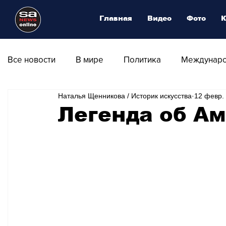
Главная
Видео
Фото
К
Все новости
В мире
Политика
Междунаро
Наталья Щенникова / Историк искусства
12 февр. 
Общество
Армия
Аналитика
Наука и
Легенда об Ам
Транспорт
Культура
Магия искусства
Природа - Климат
Туризм
Спорт
Фот
Афиша - Выставки - Музеи
Афиша - Театр - Оп