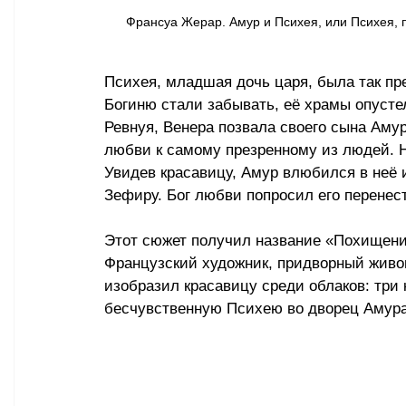
Франсуа Жерар. Амур и Психея, или Психея, 
Психея, младшая дочь царя, была так пре
Богиню стали забывать, её храмы опусте
Ревнуя, Венера позвала своего сына Аму
любви к самому презренному из людей. Но
Увидев красавицу, Амур влюбился в неё и
Зефиру. Бог любви попросил его перенес
Этот сюжет получил название «Похищение
Французский художник, придворный живоп
изобразил красавицу среди облаков: тр
бесчувственную Психею во дворец Амура