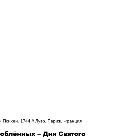
Афиша - Русские события
История
 Психеи. 1744 // Лувр, Париж, Франция
юблённых – Дня Святого 