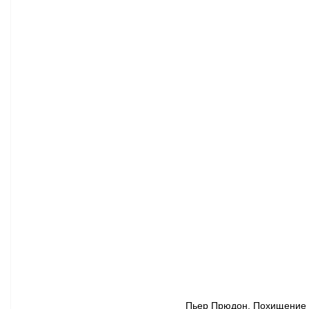
Пьер Прюдон. Похищение П