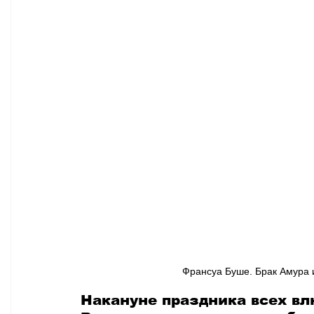
Афиша - Классическая музыка
Правопорядок
Недвижимость
Франсуа Буше. Брак Амура и
Накануне праздника всех вл