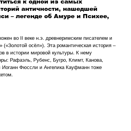
титься к одной из самых 
торий античности, нашедшей 
и – легенде об Амуре и Психее, 
жен во II веке н.э. древнеримским писателем и 
(«Золотой осёл»). Эта романтическая история – 
в в истории мировой культуры. К нему 
ы: Рафаэль, Рубенс, Бугро, Климт, Канова, 
и Иоганн Фюссли и Ангелика Кауфманн тоже 
етом.