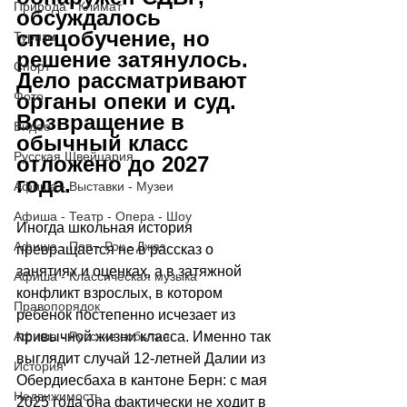
Природа - Климат
обсуждалось 
спецобучение, но 
Туризм
решение затянулось. 
Спорт
Дело рассматривают 
Фото
органы опеки и суд. 
Возвращение в 
Видео
обычный класс 
Русская Швейцария
отложено до 2027 
года. 
Афиша - Выставки - Музеи
Афиша - Театр - Опера - Шоу
Иногда школьная история 
Афиша - Поп - Рок - Джаз
превращается не в рассказ о 
занятиях и оценках, а в затяжной 
Афиша - Классическая музыка
конфликт взрослых, в котором 
Правопорядок
ребёнок постепенно исчезает из 
Афиша - Русские события
привычной жизни класса. Именно так 
выглядит случай 12-летней Далии из 
История
Обердиесбаха в кантоне Берн: с мая 
Недвижимость
2025 года она фактически не ходит в 