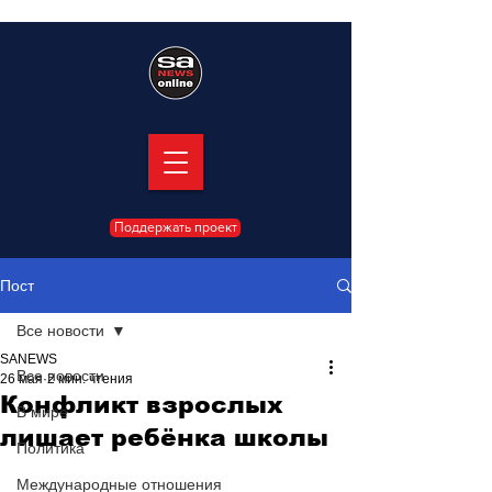
Поддержать проект
Пост
Все новости
SANEWS
Все новости
26 мая
2 мин. чтения
Конфликт взрослых
В мире
лишает ребёнка школы
Политика
Международные отношения