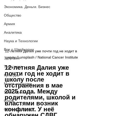
Экономика. Деньги. Бизнес
Общество
Армия
Аналитика
Наука и Технологии
Все о Швейцарии
12-летняя Далия уже почти год не ходит в 
школу // 
unsplash / 
National Cancer Institute
Здоровье
12-летняя Далия уже 
Транспорт
почти год не ходит в 
Культура
школу после 
Магия искусства
отстранения в мае 
2025 года. Между 
Swiss Афиша
родителями, школой и 
Стиль
властями возник 
конфликт. У неё 
Стильный четверг
обнаружен СДВГ, 