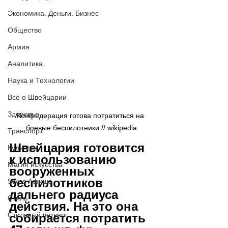
Экономика. Деньги. Бизнес
Общество
Армия
Аналитика
Наука и Технологии
Все о Швейцарии
Здоровье
Конфедерация готова потратиться на 
боевые беспилотники // wikipedia
Транспорт
Швейцария готовится 
Культура
к использованию 
Магия искусства
вооруженных 
беспилотников 
Swiss Афиша
дальнего радиуса 
Стиль
действия. На это она 
Стильный четверг
собирается потратить 