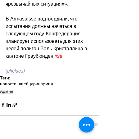
чрезвычайных ситуациях».
В Armasuisse подтвердили, что 
испытания должны начаться в 
следующем году. Конфедерация 
планирует использовать для этих 
целей полигон Валь-Кристаллина в 
кантоне Граубюнден.
sa
//
(вlick
/
ез)
Теги:
новости швейцарии
армия
Армия