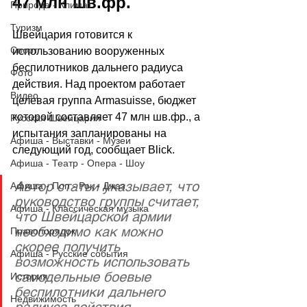
47 млн шв.фр.
Природа - Климат
Туризм
Швейцария готовится к 
Спорт
использованию вооруженных 
беспилотников дальнего радиуса 
Фото
действия. Над проектом работает 
Видео
целевая группа Armasuisse, бюджет 
которой составляет 47 млн шв.фр., а 
Русская Швейцария
испытания запланированы на 
Афиша - Выставки - Музеи
следующий год, сообщает Blick.
Афиша - Театр - Опера - Шоу
Автор статьи указывает, что 
Афиша - Поп - Рок - Джаз
руководство группы считает, 
Афиша - Классическая музыка
что Швейцарской армии 
необходимо как можно 
Правопорядок
скорее получить 
Афиша - Русские события
возможность использовать 
самодельные боевые 
История
беспилотники дальнего 
Недвижимость
радиуса действия.