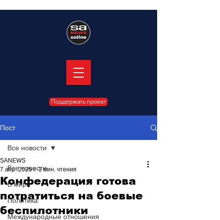
Поддержать проект
Пост
Все новости
SANEWS
Все новости
7 апр. 2025 г.
1 мин. чтения
Конфедерация готова
В мире
потратиться на боевые
Политика
беспилотники
Международные отношения