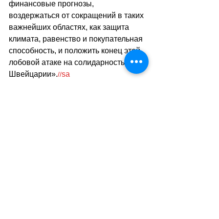
финансовые прогнозы, 
воздержаться от сокращений в таких 
важнейших областях, как защита 
климата, равенство и покупательная 
способность, и положить конец этой 
лобовой атаке на солидарность 
Швейцарии».
sa
//
(lematin
/
тв)
Теги:
новости швейцарии
экономика
Экономика. Деньги. Бизнес
Смотреть все
Похожие посты