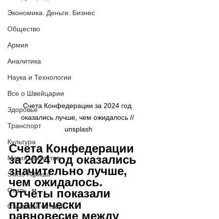
Экономика. Деньги. Бизнес
Общество
Армия
Аналитика
Наука и Технологии
Все о Швейцарии
Счета Конфедерации за 2024 год 
Здоровье
оказались лучше, чем ожидалось // 
Транспорт
unsplash
Культура
Счета Конфедерации 
за 2024 год оказались 
Магия искусства
значительно лучше, 
Swiss Афиша
чем ожидалось. 
Стиль
Отчёты показали 
практически 
Стильный четверг
равновесие между 