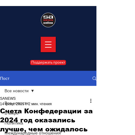
Поддержать проект
Пост
Все новости
SANEWS
Все новости
14 февр. 2025 г.
2 мин. чтения
Счета Конфедерации за
В мире
2024 год оказались
Политика
лучше, чем ожидалось
Международные отношения