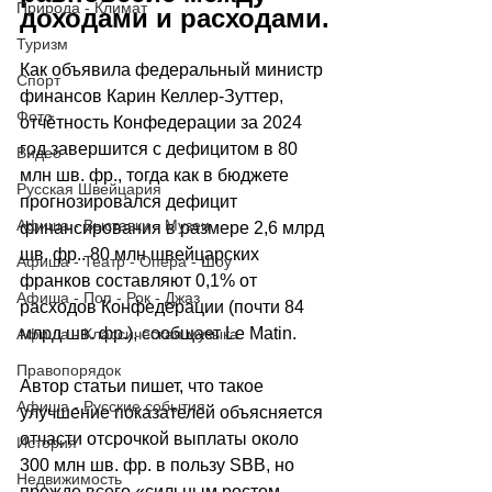
Природа - Климат
доходами и расходами.
Туризм
Как объявила федеральный министр 
Спорт
финансов Карин Келлер-Зуттер, 
Фото
отчётность Конфедерации за 2024 
год завершится с дефицитом в 80 
Видео
млн шв. фр., тогда как в бюджете 
Русская Швейцария
прогнозировался дефицит 
Афиша - Выставки - Музеи
финансирования в размере 2,6 млрд 
шв. фр.. 80 млн швейцарских 
Афиша - Театр - Опера - Шоу
франков составляют 0,1% от 
Афиша - Поп - Рок - Джаз
расходов Конфедерации (почти 84 
млрд шв. фр.), сообщает 
Le Matin
.
Афиша - Классическая музыка
Правопорядок
Автор статьи пишет, что такое 
Афиша - Русские события
улучшение показателей объясняется 
отчасти отсрочкой выплаты около 
История
300 млн шв. фр. в пользу SBB, но 
Недвижимость
прежде всего «сильным ростом 