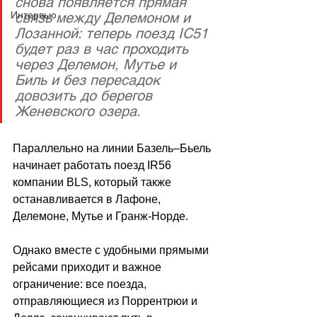
снова появляется прямая 
Интервью
связь между Делемоном и 
Лозанной: теперь поезд IC51 
будет раз в час проходить 
через Делемон, Мутье и 
Биль и без пересадок 
довозить до берегов 
Женевского озера. 
Параллельно на линии Базель–Бьель 
начинает работать поезд IR56 
компании BLS, который также 
останавливается в Лафоне, 
Делемоне, Мутье и Гранж-Норде. 
Однако вместе с удобными прямыми 
рейсами приходит и важное 
ограничение: все поезда, 
отправляющиеся из Поррентрюи и 