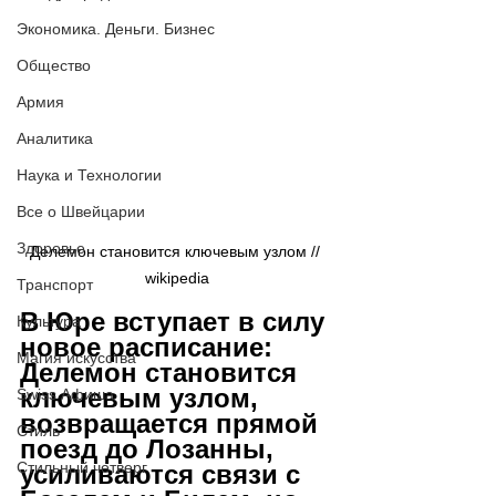
Экономика. Деньги. Бизнес
Общество
Армия
Аналитика
Наука и Технологии
Все о Швейцарии
Здоровье
Делемон становится ключевым узлом // 
wikipedia
Транспорт
В Юре вступает в силу 
Культура
новое расписание: 
Магия искусства
Делемон становится 
ключевым узлом, 
Swiss Афиша
возвращается прямой 
Стиль
поезд до Лозанны, 
Стильный четверг
усиливаются связи с 