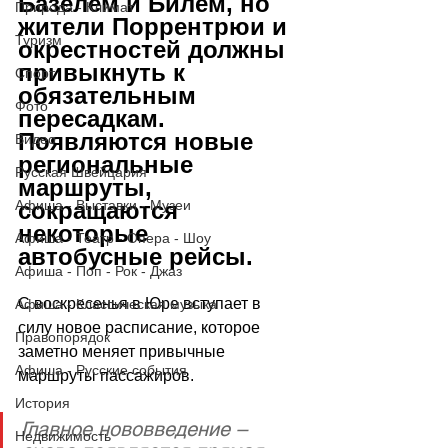
Базелем и Билем, но 
Природа - Климат
жители Поррентрюи и 
Туризм
окрестностей должны 
привыкнуть к 
Спорт
обязательным 
Фото
пересадкам. 
Появляются новые 
Видео
региональные 
Русская Швейцария
маршруты, 
Афиша - Выставки - Музеи
сокращаются 
некоторые 
Афиша - Театр - Опера - Шоу
автобусные рейсы.
Афиша - Поп - Рок - Джаз
С воскресенья в Юре вступает в 
Афиша - Классическая музыка
силу новое расписание, которое 
Правопорядок
заметно меняет привычные 
Афиша - Русские события
маршруты пассажиров. 
История
Главное нововведение – 
Недвижимость