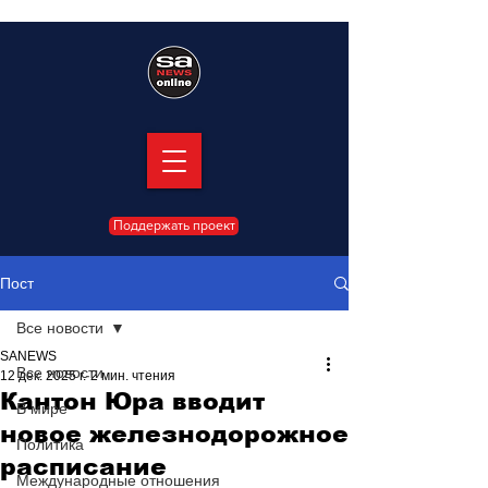
Поддержать проект
Пост
Все новости
SANEWS
Все новости
12 дек. 2025 г.
2 мин. чтения
Кантон Юра вводит
В мире
новое железнодорожное
Политика
расписание
Международные отношения