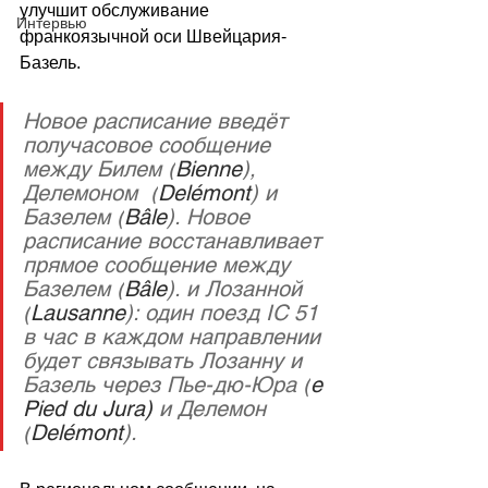
улучшит обслуживание 
Интервью
франкоязычной оси Швейцария-
Базель.
Новое расписание введёт 
получасовое сообщение 
между Билем (
Bienne
), 
Делемоном  (
Delémont
) и 
Базелем (
Bâle
). Новое 
расписание восстанавливает 
прямое сообщение между 
Базелем (
Bâle
). и Лозанной 
(
Lausanne
): один поезд IC 51 
в час в каждом направлении 
будет связывать Лозанну и 
Базель через Пье-дю-Юра (
e 
Pied du Jura)
 и Делемон 
(
Delémont
).