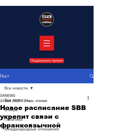
Поддержать проект
Пост
Все новости
SANEWS
Все новости
24 мая 2025 г.
2 мин. чтения
Новое расписание SBB
В мире
укрепит связи с
Политика
франкоязычной
Международные отношения