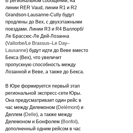
В региональном сообщении, на 
линии RER Vaud, линии R1 и R2 
Grandson-Lausanne-Cully будут 
продлены до Bex, с двухэтажными 
поездами. Линии R3 и R4 Валлорб/
Ле Брассюс-Ле Дей-Лозанна 
(
Vallorbe/Le Brassus–Le Day–
Lausanne
) будут идти до Веве вместо 
Бекса (Bex), что увеличит 
пропускную способность между 
Лозанной и Веве, а также до Бекса.
В Юре формируется первый этап 
региональной экспресс-сети Юры. 
Она предусматривает один рейс в 
час между Делемоном (
Delémont
) и 
Деллем (
Delle
), а также между 
Делемоном и Бонфолем (
Bonfol
), 
дополненный одним рейсом в час 