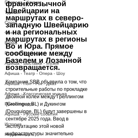
франкоязычной 
Природа - Климат
Швейцарии на 
Туризм
маршрутах в северо-
Спорт
западную Швейцарию 
и на региональных 
Фото
маршрутах в регионы 
Видео
Во и Юра. Прямое 
сообщение между 
Русская Швейцария
Базелем и Лозанной 
Афиша - Выставки - Музеи
возвращается.
Афиша - Театр - Опера - Шоу
Компания SBB объявила о том, что 
Афиша - Поп - Рок - Джаз
строительные работы по прокладке 
Афиша - Классическая музыка
двойной колеи между Греллингом 
Правопорядок
(
Grellingue,BL)
и Дукингом 
(
Douquinge, BL)
 будут завершены в 
Афиша - Русские события
сентябре 2025 года. Ввод в 
История
эксплуатацию этой новой 
инфраструктуры значительно 
Недвижимость