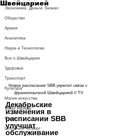
Швейцарией
Экономика. Деньги. Бизнес
Общество
Армия
Аналитика
Наука и Технологии
Все о Швейцарии
Здоровье
Транспорт
Новое расписание SBB укрепит связи с 
Культура
франкоязычной Швейцарией // TV
Магия искусства
Декабрьские 
Swiss Афиша
изменения в 
расписании SBB 
Стиль
улучшат 
Стильный четверг
обслуживание 