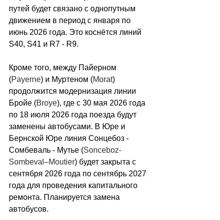
путей будет связано с однопутным 
движением в период с января по 
июнь 2026 года. Это коснётся линий 
S40, S41 и R7 - R9.
Кроме того, между Пайерном 
(
Payerne
) и Муртеном (
Morat
) 
продолжится модернизация линии 
Бройе (
Broye
), где с 30 мая 2026 года 
по 18 июля 2026 года поезда будут 
заменены автобусами. В Юре и 
Бернской Юре линия Сонцебоз - 
Сомбеваль - Мутье (
Sonceboz-
Sombeval–Moutier
) будет закрыта с 
сентября 2026 года по сентябрь 2027 
года для проведения капитального 
ремонта. Планируется замена 
автобусов.