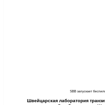
Афиша - Классическая музыка
Правопорядок
Недвижимость
SBB запускает беспило
Швейцарская лаборатория транзит