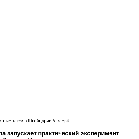
Афиша - Русские события
История
тные такси в Швейцарии // freepik
а запускает практический эксперимент 