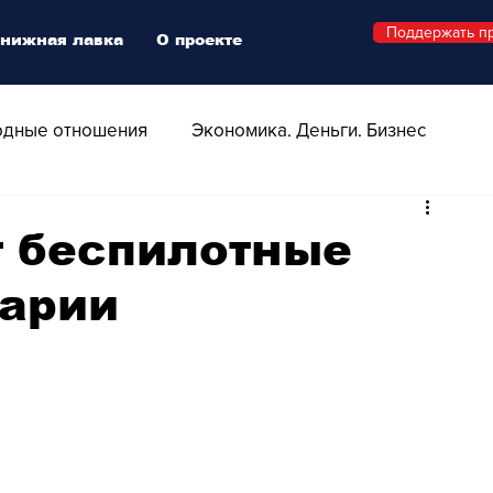
Поддержать п
нижная лавка
О проекте
дные отношения
Экономика. Деньги. Бизнес
 Технологии
Все о Швейцарии
Здоровье
т беспилотные
царии
Swiss Афиша
Стиль
Стильный четверг
о
Видео
Русская Швейцария
ера - Шоу
Афиша - Поп - Рок - Джаз