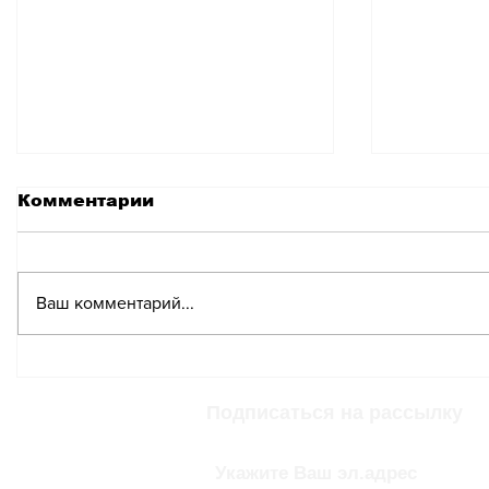
Комментарии
Ваш комментарий...
В Швейцарии будет
Вожден
разрешено
в 2025 
автоматизированное
намног
Подписаться на рассылку
вождение