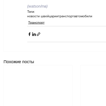
(watson/тв)
Теги:
новости швейцарии
транспорт
автомобили
Транспорт
Похожие посты