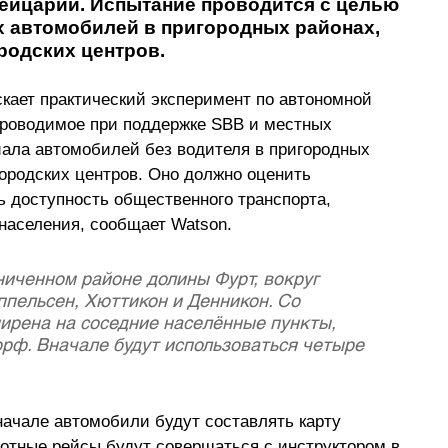
ейцарии. Испытание проводится с целью 
 автомобилей в пригородных районах, 
родских центров.
кает практический эксперимент по автономной 
роводимое при поддержке SBB и местных 
иала автомобилей без водителя в пригородных 
ородских центров. Оно должно оценить  
 доступность общественного транспорта, 
 населения, сообщает Watson.
ниченном районе долины Фурт, вокруг 
пельсен, Хюттикон и Денникон. Со 
ирена на соседние населённые пункты, 
орф. Вначале будут использоваться четыре 
начале автомобили будут составлять карту 
отные рейсы будут совершаться с инструктором в 