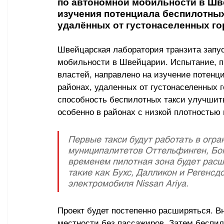
по автономной мобильности в Шв
изучения потенциала беспилотных
удалённых от густонаселенных го
Швейцарская лаборатория транзита запус
мобильности в Швейцарии. Испытание, п
властей, направлено на изучение потенц
районах, удаленных от густонаселенных г
способность беспилотных такси улучшить
особенно в районах с низкой плотностью
Первые такси будут работать в огра
муниципалитетов Оттельфинген, Боп
временем пилотная зона будет расш
такие как Бухс, Далликон и Регенсд
электромобиля Nissan Ariya. 
Проект будет постепенно расширяться. В
местности без пассажиров. Затем беспил