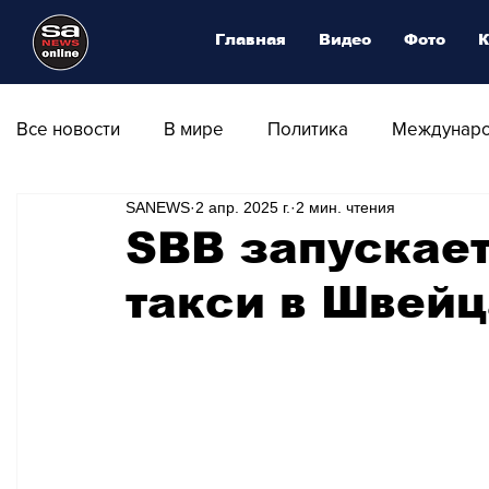
Главная
Видео
Фото
К
Все новости
В мире
Политика
Междунаро
SANEWS
2 апр. 2025 г.
2 мин. чтения
Общество
Армия
Аналитика
Наука и
SBB запускае
такси в Швей
Транспорт
Культура
Магия искусства
Природа - Климат
Туризм
Спорт
Фот
Афиша - Выставки - Музеи
Афиша - Театр - Оп